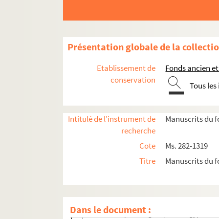
Ms. 529. Traité de philosophie
Ms. 530. Recueil de droit civil
Ms. 533. Charles Martin. Abrégé du commun des s
Présentation globale de la collecti
Ms. 542. Phisica seu Naturae studium
Etablissement de
Fonds ancien et
Ms. 813. Cahier d'écolier d'histoire de France
conservation
Tous les
Ms. 814. Histoire naturelle médicale : Antoine d
Fonds François-Thomas-Marie-de-Baculard-
Fonds Félix-Bourquelot, suite
Intitulé de l'instrument de
Manuscrits du f
recherche
Fonds René-Debuisson
Cote
Ms. 282-1319
Fonds Danièle-Denis
Titre
Manuscrits du f
Fonds Charles-Jean-Duduit-de-Maizières
Fonds Edme-Jean-Noël-Hénin
Ms. 576. Conte, fables et projet de tableau
Dans le document :
1. La soupe à l'oignon, conte égyptien