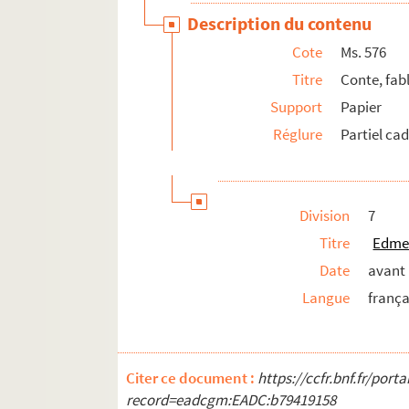
Description du contenu
Cote
Ms. 576
Titre
Conte, fabl
Support
Papier
Réglure
Partiel ca
Division
7
Titre
Edme 
Date
avant
Langue
frança
Citer ce document :
https://ccfr.bnf.fr/por
record=eadcgm:EADC:b79419158