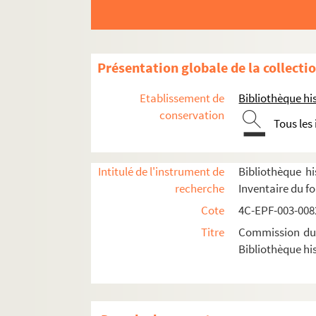
Dossier n° 21
Dossier n° 22
Dossier n° 23
Présentation globale de la collecti
Dossier n° 24
Etablissement de
Bibliothèque his
Dossier n° 25
conservation
Tous les
Dossier n° 26
Dossier n° 27
Intitulé de l'instrument de
Bibliothèque hi
Dossier n° 28
recherche
Inventaire du f
Dossier n° 29
Cote
4C-EPF-003-0082
Dossier n° 30
Titre
Commission du V
Dossier n° 31
Bibliothèque his
Dossier n° 32
Dossier n° 33
Dossier n° 34