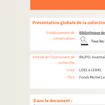
Présentation globale de la collecti
Etablissement de
Bibliothèque des
conservation
Tous les
Intitulé de l'instrument de
BILIPO. Inventa
recherche
Cote
LEB1 à LEB41
Titre
Fonds Michel L
LEB1. Boîte 813 (1990)
Un numéro de la revue 813
Dans le document :
Pochette 813 Statuts - fondation