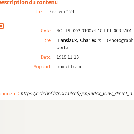
Description du contenu
Titre
Dossier n° 29
Cote
4C-EPF-003-3100 et 4C-EPF-003-3101
Titre
Lansiaux, Charles
(Photographe)
porte
Date
1918-11-13
Support
noir et blanc
ocument :
https://ccfr.bnf.fr/portailccfr/jsp/index_view_dire