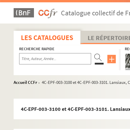
Dossier n° 1
Catalogue collectif de F
Dossier n° 2
Dossier n° 3
Dossier n° 4
LES CATALOGUES
LE RÉPERTOIR
Dossier n° 5
RECHERCHE RAPIDE
RE
Dossier n° 6
Dossier n° 7
Dossier n° 8
Dossier n° 10
Accueil CCFr
4C-EPF-003-3100 et 4C-EPF-003-3101. Lansiaux, C
>
Dossier n° 11
Dossier n° 12
Dossier n° 13
4C-EPF-003-3100 et 4C-EPF-003-3101. Lansiaux,
Dossier n° 14
Dossier n° 15