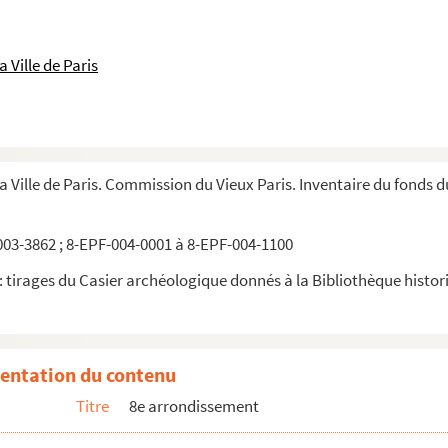
 Ville de Paris
la Ville de Paris. Commission du Vieux Paris. Inventaire du fonds 
03-3862 ; 8-EPF-004-0001 à 8-EPF-004-1100
 tirages du Casier archéologique donnés à la Bibliothèque historiq
entation du contenu
Titre
8e arrondissement
es (Photographe) Paris. 70, avenue des Champs-Elysées. Façade et porte