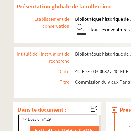
Dossier n° 16
Présentation globale de la collection
Dossier n° 17
Etablissement de
Bibliothèque historique de la
Dossier n° 18
conservation
Dossier n° 19
Tous les inventaires
Dossier n° 20
Dossier n° 21
Intitulé de l'instrument de
Bibliothèque historique de 
Dossier n° 22
recherche
Dossier n° 23
Cote
4C-EPF-003-0082 à 4C-EPF-0
Dossier n° 24
Titre
Commission du Vieux Paris :
Dossier n° 25
Dossier n° 26
Dossier n° 27
Dans le document :
Prés
Dossier n° 28
Dossier n° 29
4C-EPF-003-3100 et 4C-EPF-003-3101. Lansiaux, Charl