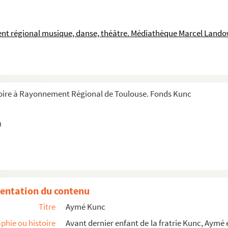
nt régional musique, danse, théâtre. Médiathèque Marcel Lando
exte de Maurice Martin
 mezzo et baryton avec accompagnement d'orchestre divisé en deux grou
ire à Rayonnement Régional de Toulouse. Fonds Kunc
ne, pour chant, violoncelle et piano. Texte Marc Lafargue
t chant. Texte de Numa Blès
0
ilvestre
sain. Texte de Georges Gaubert
'Émile Hinzelin
entation du contenu
Titre
Aymé Kunc
 de Fernand Gregh
phie ou histoire
Avant dernier enfant de la fratrie Kunc, Aymé e