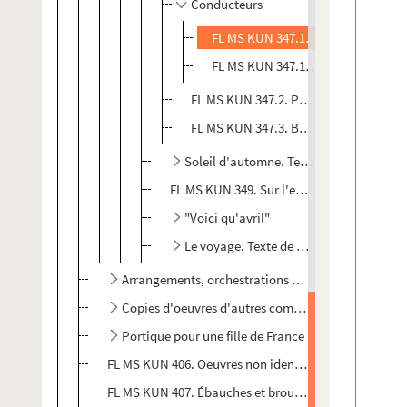
Conducteurs
FL MS KUN 347.11. Manuscrit auto
FL MS KUN 347.12. Manuscrit auto
FL MS KUN 347.2. Parties instrumental
FL MS KUN 347.3. Brouillon de conduc
Soleil d'automne. Texte de Fernand Gr
FL MS KUN 349. Sur l'eau, mélodie pour m
"Voici qu'avril"
Le voyage. Texte de Louis Marsolleau
Arrangements, orchestrations et autres travaux d
Copies d'oeuvres d'autres compositeurs
Portique pour une fille de France
FL MS KUN 406. Oeuvres non identifiées
FL MS KUN 407. Ébauches et brouillons