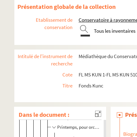
Musique vocale
Présentation globale de la collection
Choeurs profanes
Etablissement de
Conservatoire à rayonneme
Chants religieux
conservation
Mélodies
Tous les inventaires
Apaisement, pour chant et orchestre. T
FL MS KUN 338. Aux baléares, scène pour
Intitulé de l'instrument de
Médiathèque du Conservato
FL MS KUN 339. Ballade pour sainte Germai
recherche
FL MS KUN 340. L'eau du lac, pour piano e
Cote
FL MS KUN 1-FL MS KUN 51
Inquiétude. Texte d'Armand Silvestre
Titre
Fonds Kunc
Je ne sais pas de fleur. Texte d'Armand S
FL MS KUN 343. Marche du ski club toulou
FL MS KUN 344. Où vont tes yeux ? Texte d
Dans le document :
Prés
Le petit enfant. Texte de Louis Tiercelin
Printemps, pour orchestre et chant. Texte
Biogra