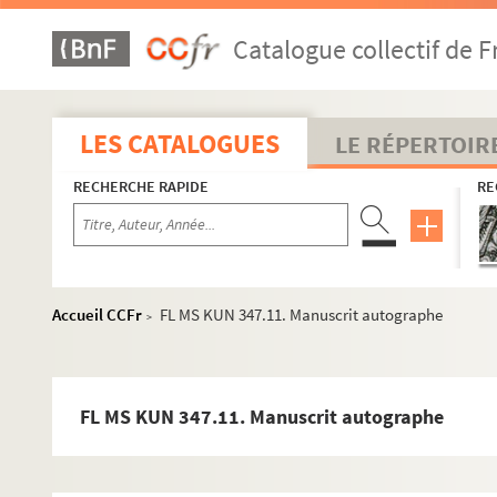
Catalogue collectif de F
Aloys Kunc
Pierre Kunc
LES CATALOGUES
LE RÉPERTOIR
Aymé Kunc
RECHERCHE RAPIDE
RE
Études d'Aymé Kunc
Oeuvres musicales
Compositions d'Aymé Kunc
Accueil CCFr
FL MS KUN 347.11. Manuscrit autographe
>
Musique lyrique
Ballets
Musique pour orchestre
FL MS KUN 347.11. Manuscrit autographe
Musique concertante
Musique de chambre