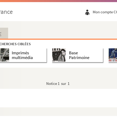
rance
Mon compte C
E
CHERCHES CIBLÉES
Imprimés
Base
multimédia
Patrimoine
Notice
1 sur 1