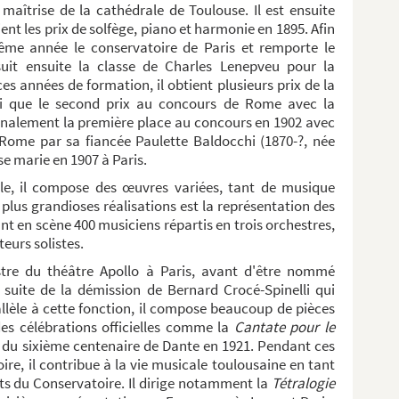
aîtrise de la cathédrale de Toulouse. Il est ensuite
ient les prix de solfège, piano et harmonie en 1895. Afin
même année le conservatoire de Paris et remporte le
suit ensuite la classe de Charles Lenepveu pour la
 années de formation, il obtient plusieurs prix de la
si que le second prix au concours de Rome avec la
nalement la première place au concours en 1902 avec
t à Rome par sa fiancée Paulette Baldocchi (1870-?, née
se marie en 1907 à Paris.
Silves...
le, il compose des œuvres variées, tant de musique
 plus grandioses réalisations est la représentation des
t en scène 400 musiciens répartis en trois orchestres,
teurs solistes.
estre du théâtre Apollo à Paris, avant d'être nommé
 suite de la démission de Bernard Crocé-Spinelli qui
allèle à cette fonction, il compose beaucoup de pièces
des célébrations officielles comme la
Cantate pour le
n du sixième centenaire de Dante en 1921. Pendant ces
ire, il contribue à la vie musicale toulousaine en tant
rts du Conservatoire. Il dirige notamment la
Tétralogie