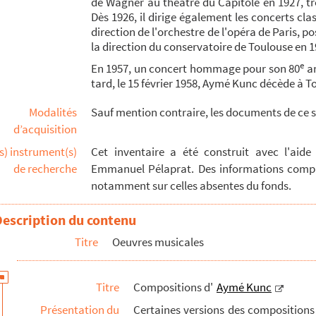
de Wagner au théâtre du Capitole en 1927, tr
Dès 1926, il dirige également les concerts cla
direction de l'orchestre de l'opéra de Paris, pos
la direction du conservatoire de Toulouse en 1
e
En 1957, un concert hommage pour son 80
an
tard, le 15 février 1958, Aymé Kunc décède à T
Modalités
Sauf mention contraire, les documents de ce s
d’acquisition
s) instrument(s)
Cet inventaire a été construit avec l'aid
de recherche
Emmanuel Pélaprat. Des informations complé
notamment sur celles absentes du fonds.
Description du contenu
Titre
Oeuvres musicales
Titre
Compositions d'
Aymé Kunc
Présentation du
Certaines versions des compositions s