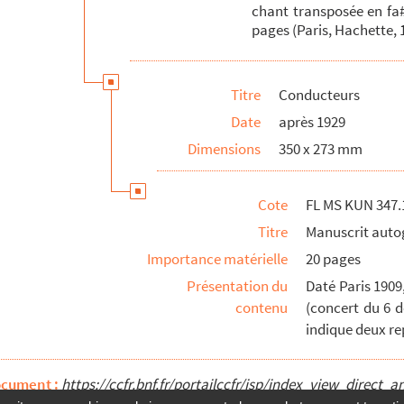
chant transposée en fa#
pages (Paris, Hachette, 
Titre
Conducteurs
Date
après 1929
Dimensions
350 x 273 mm
Cote
FL MS KUN 347.
Titre
Manuscrit aut
Importance matérielle
20 pages
Présentation du
Daté Paris 1909
contenu
(concert du 6 d
indique deux re
ocument :
https://ccfr.bnf.fr/portailccfr/jsp/index_view_dire