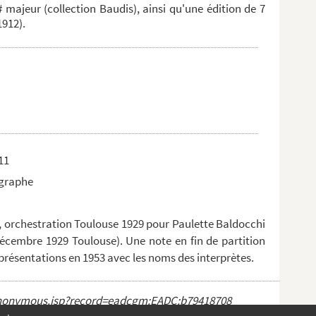
 majeur (collection Baudis), ainsi qu'une édition de 7
1912).
11
ographe
, orchestration Toulouse 1929 pour Paulette Baldocchi
écembre 1929 Toulouse). Une note en fin de partition
présentations en 1953 avec les noms des interprètes.
ct_anonymous.jsp?record=eadcgm:EADC:b79418708