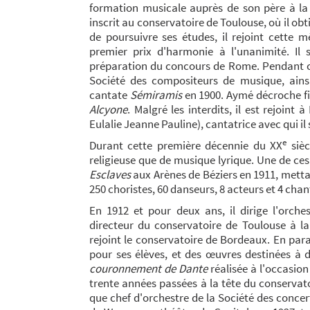
formation musicale auprès de son père à la m
inscrit au conservatoire de Toulouse, où il obt
graphe
de poursuivre ses études, il rejoint cette 
graphe
premier prix d'harmonie à l'unanimité. Il 
préparation du concours de Rome. Pendant ces
es
Société des compositeurs de musique, ain
cantate
Sémiramis
en 1900. Aymé décroche fi
teur
Alcyone
. Malgré les interdits, il est rejoin
egh
Eulalie Jeanne Pauline), cantatrice avec qui il 
e
ezzo soprano ou ténor avec accompagnement de piano. Paroles d'Armand 
Durant cette première décennie du XX
sièc
religieuse que de musique lyrique. Une de ces
Esclaves
aux Arènes de Béziers en 1911, mettan
250 choristes, 60 danseurs, 8 acteurs et 4 chan
En 1912 et pour deux ans, il dirige l'orch
'Aymé Kunc
directeur du conservatoire de Toulouse à la
rejoint le conservatoire de Bordeaux. En par
pour ses élèves, et des œuvres destinées à 
couronnement de Dante
réalisée à l'occasio
trente années passées à la tête du conservato
que chef d'orchestre de la Société des conce