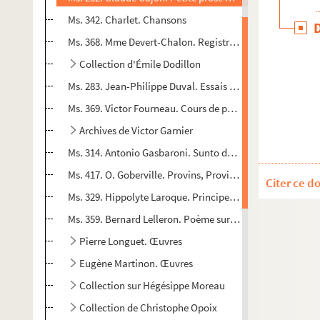
Ms. 342. Charlet. Chansons
Ms. 368. Mme Devert-Chalon. Registre de comptes et co
Collection d'Émile Dodillon
Ms. 283. Jean-Philippe Duval. Essais historiques sur Prov
Ms. 369. Victor Fourneau. Cours de philosophie et de phy
Archives de Victor Garnier
Ms. 314. Antonio Gasbaroni. Sunto della storia, copie
Ms. 417. O. Goberville. Provins, Provinum, Ville, capitale 
Citer ce d
Ms. 329. Hippolyte Laroque. Principes élémentaires de la 
Ms. 359. Bernard Lelleron. Poème sur l’histoire et la vie d
Pierre Longuet. Œuvres
Eugène Martinon. Œuvres
Collection sur Hégésippe Moreau
Collection de Christophe Opoix