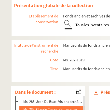
Présentation globale de la collection
Etablissement de
Fonds ancien et archives de
conservation
Tous les inventaires
Intitulé de l'instrument de
Manuscrits du fonds ancien 
Œuvres d'auteurs de Provins
recherche
Ms. 295. « Provins, etc…controuvé par Opoix, critiqué par
Cote
Ms. 282-1319
Ms. 372. Caroline Angebert. Lettres sur Alphonse de Lama
Titre
Manuscrits du fonds ancien
Ms. 516. Musique de violon rassemblée par Lucien Bail
Ms. 362. Camille Bellanger. Résumés d’histoire moderne 
Ms. 298. Nicolas Billatte. Anecdotes de la ville de Provins
Dans le document :
Prés
Émile Bourquelot. Œuvres
Ms. 286. Jean Du Buat. Visions archéologiques sur Provin
Ms. 282. Claude Cajon. Petite prose pour servir de préfac