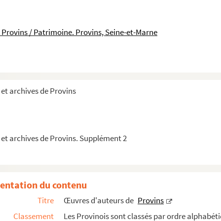
 Provins / Patrimoine. Provins, Seine-et-Marne
et archives de Provins
 l’abbé Pasques, farce lanternale et de carnaval »
rtine
 et archives de Provins. Supplément 2
ly
pour préparer son baccalauréat
, copie
entation du contenu
Titre
Œuvres d'auteurs de
Provins
s
Classement
Les Provinois sont classés par ordre alphabéti
e à mes ouvrages