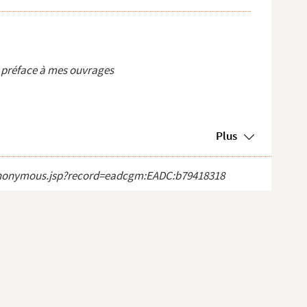
e préface à mes ouvrages
Plus
ct_anonymous.jsp?record=eadcgm:EADC:b79418318