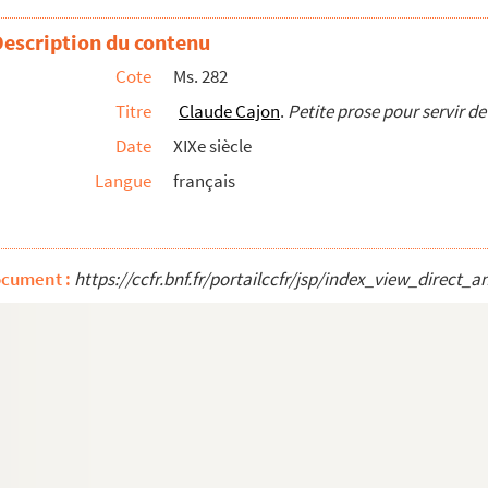
Description du contenu
rrespondance
Cote
Ms. 282
Titre
Claude Cajon
.
Petite prose pour servir d
ins
Date
XIXe siècle
sique : logique, métaphysique, physique
Langue
français
de la Brie champenoise, aujourd’hui chef-lieu d’ar...
ocument :
https://ccfr.bnf.fr/portailccfr/jsp/index_view_dire
physiologie universelle
e saint Ayoul, copie