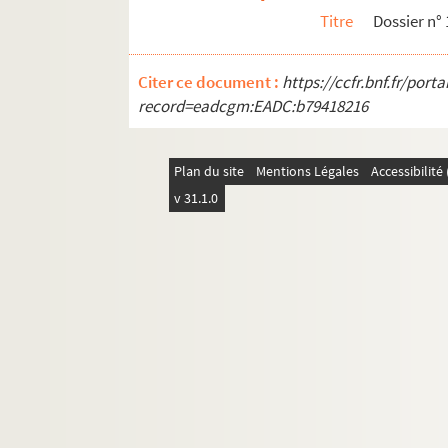
19e arrondissement
Titre
Dossier n°
20e arrondissement
Citer ce document :
https://ccfr.bnf.fr/por
record=eadcgm:EADC:b79418216
Plan du site
Mentions Légales
Accessibilit
v 31.1.0