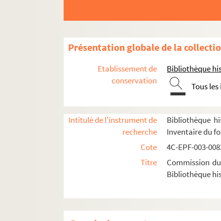
Dossier n° 149
Dossier n° 150
Dossier n° 151
Présentation globale de la collecti
Dossier n° 151 bis
Etablissement de
Bibliothèque his
Dossier n° 152
conservation
Tous les
Dossier n° 153
Dossier n° 154
Intitulé de l'instrument de
Bibliothèque hi
Dossier n° 155
recherche
Inventaire du f
Dossier n° 156
Cote
4C-EPF-003-0082
Dossier n° 157
Titre
Commission du V
Dossier n° 158
Bibliothèque his
Dossier n° 159
Dossier n° 160
Dossier n° 161