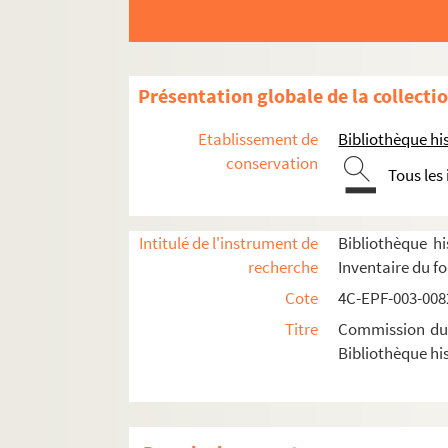
Dossier n° 130
Dossier n° 132
Dossier n° 133
Présentation globale de la collecti
Dossier n° 134
Etablissement de
Bibliothèque his
Dossier n° 135
conservation
Tous les
Dossier n° 136
Dossier n° 136 bis
Intitulé de l'instrument de
Bibliothèque hi
Dossier n° 137
recherche
Inventaire du f
Dossier n° 137 ter
Cote
4C-EPF-003-0082
Dossier n° 138
Titre
Commission du V
Dossier n° 139
Bibliothèque his
Dossier n° 140
Dossier n° 141
Dossier n° 142