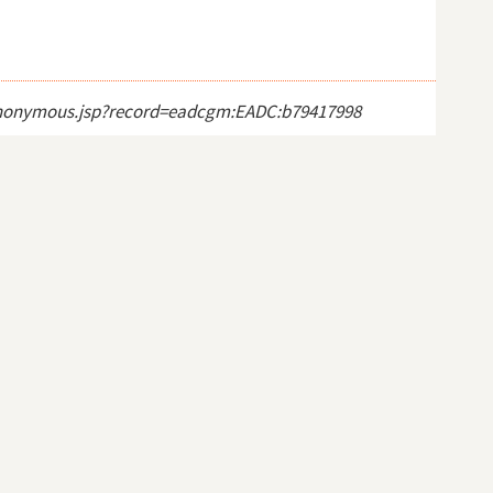
ct_anonymous.jsp?record=eadcgm:EADC:b79417998