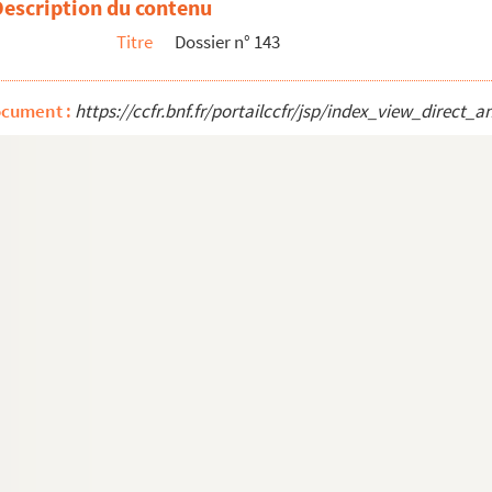
Description du contenu
is. Immeuble à l'angle de la rue Gaston Gallimard et du 19, rue...
Titre
Dossier n° 143
ocument :
https://ccfr.bnf.fr/portailccfr/jsp/index_view_dire