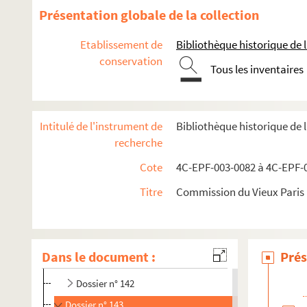
Dossier n° 130
Présentation globale de la collection
Dossier n° 132
Etablissement de
Bibliothèque historique de la
Dossier n° 133
conservation
Tous les inventaires
Dossier n° 134
Dossier n° 135
Dossier n° 136
Intitulé de l'instrument de
Bibliothèque historique de 
Dossier n° 136 bis
recherche
Dossier n° 137
Cote
4C-EPF-003-0082 à 4C-EPF-0
Dossier n° 137 ter
Titre
Commission du Vieux Paris :
Dossier n° 138
Dossier n° 139
Dossier n° 140
Dans le document :
Prés
Dossier n° 141
Dossier n° 142
Dossier n° 143