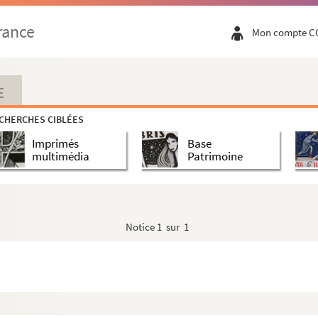
rance
Mon compte C
E
CHERCHES CIBLÉES
Imprimés
Base
multimédia
Patrimoine
Notice
1 sur 1