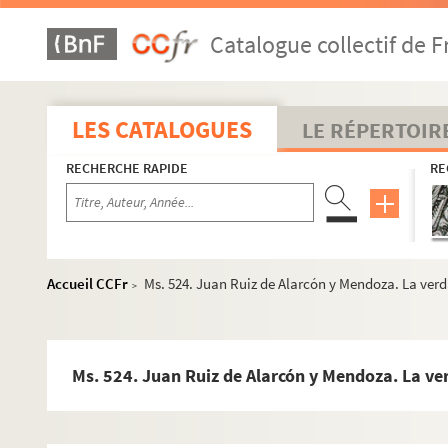
Catalogue collectif de F
LES CATALOGUES
LE RÉPERTOIR
RECHERCHE RAPIDE
RE
Œuvres d'auteurs de Provins
Accueil CCFr
Ms. 524. Juan Ruiz de Alarcón y Mendoza. La ver
>
Sur Provins
Sur le département de Seine-et-Marne
Ms. 293. Terrier du notaire Pinon pour Saint-Symphorien-d
Ms. 524. Juan Ruiz de Alarcón y Mendoza. La v
Ms. 300. Diplômes maçonniques
Ms. 319. Lettres autographes d’écrivains français du XIXe sièc