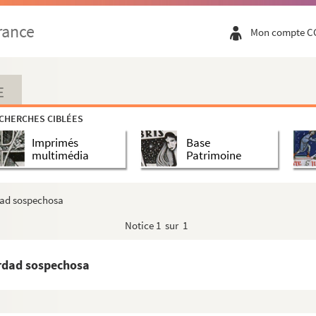
rance
Mon compte C
E
CHERCHES CIBLÉES
Imprimés
Base
multimédia
Patrimoine
dad sospechosa
Notice
1 sur 1
e-Marmagne
erdad sospechosa
le