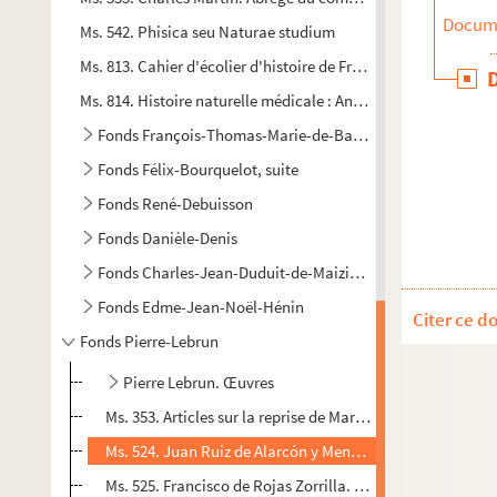
Docume
Ms. 542. Phisica seu Naturae studium
Ms. 813. Cahier d'écolier d'histoire de France
Ms. 814. Histoire naturelle médicale : Antoine de Jussieu
Fonds François-Thomas-Marie-de-Baculard-d'Arnaud
Fonds Félix-Bourquelot, suite
Fonds René-Debuisson
Fonds Danièle-Denis
Fonds Charles-Jean-Duduit-de-Maizières
Fonds Edme-Jean-Noël-Hénin
Citer ce d
Fonds Pierre-Lebrun
Pierre Lebrun. Œuvres
Ms. 353. Articles sur la reprise de Marie Stuart de Pierre L
Ms. 524. Juan Ruiz de Alarcón y Mendoza. La verdad sos
Ms. 525. Francisco de Rojas Zorrilla. No hay ser padre si