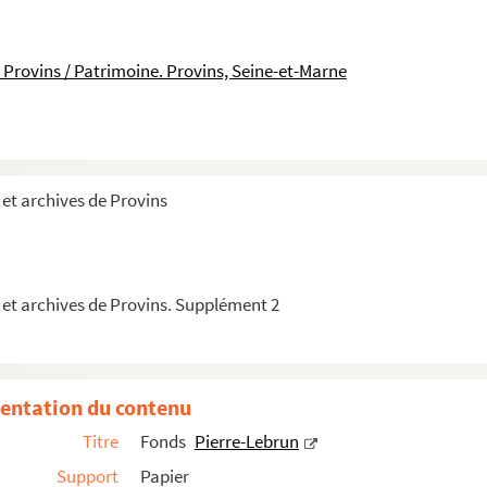
 Provins / Patrimoine. Provins, Seine-et-Marne
die de Dante
et archives de Provins
 Brie
 Villebon, au bénéfice du collège de Senac
 et archives de Provins. Supplément 2
entation du contenu
Titre
Fonds
Pierre-Lebrun
Support
Papier
s pseaumes des vespres des fériés de la semaine, ...