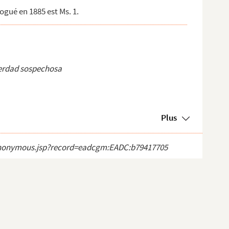
ogué en 1885 est Ms. 1.
erdad sospechosa
Plus
ct_anonymous.jsp?record=eadcgm:EADC:b79417705