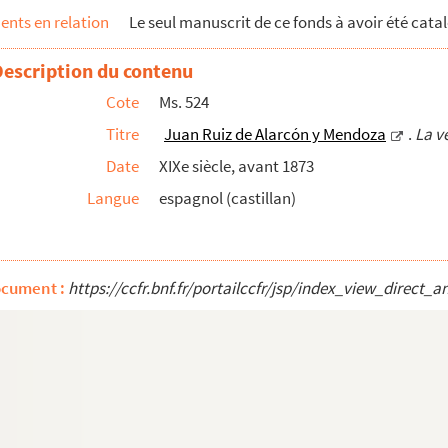
nts en relation
Le seul manuscrit de ce fonds à avoir été catal
Description du contenu
Cote
Ms. 524
Titre
Juan Ruiz de Alarcón y Mendoza
.
La v
Date
XIXe siècle, avant 1873
Langue
espagnol (castillan)
ocument :
https://ccfr.bnf.fr/portailccfr/jsp/index_view_dire
ebrun, copie
pechosa
endo Rey