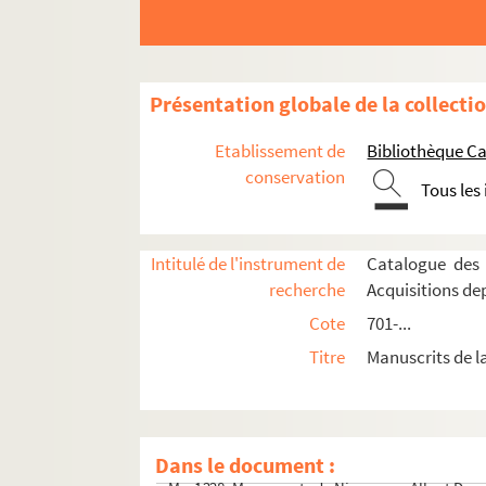
Ms_1214. Liste des plantes qui croissent natur
Ms_1215. Généalogie de la famille d'Orléans
Ms_1216. Etude du gisement de Mokta El Hadid 
Présentation globale de la collecti
Ms_1217. Papiers du Docteur Jules Reboul
Etablissement de
Bibliothèque Ca
Ms_1218. Ecrits de la main de Séguier trouvés à 
conservation
Ms_1219. Documents épars
Tous les
Ms_1220. Pièces diverses sur l'histoire de Nî
Ms_1221. Transcriptions, traductions et copie
Intitulé de l'instrument de
Catalogue des 
Ms_1222. Archives de Société d'horticulture 
recherche
Acquisitions de
Ms_1223. Livre de comptes de François Rouvièr
Cote
701-...
Ms_1224. Tableaux de géologie
Titre
Manuscrits de l
Ms_1225. Dessins divers de petit et moyen fo
Ms_1226. Dessins divers de grand format
Ms_1227. Plan géométrique et mesurage fait par S
Dans le document :