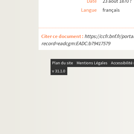
Date
23 août 1870 ?
Langue
français
Citer ce document :
https://ccfr.bnf.fr/por
record=eadcgm:EADC:b79417579
Plan du site
Mentions Légales
Accessibilit
v 31.1.0