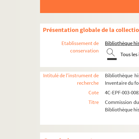
Dossier n° 84
Dossier n° 85
Dossier n° 86
Présentation globale de la collecti
Dossier n° 87
Etablissement de
Bibliothèque his
Dossier n° 89
conservation
Tous les
Dossier n° 90
Dossier n° 91
Dossier n° 92
Intitulé de l'instrument de
Bibliothèque hi
recherche
Inventaire du f
Dossier n° 93
Cote
4C-EPF-003-0082
Dossier n° 93 bis
Titre
Commission du V
Dossier n° 94
Bibliothèque his
Dossier n° 95
Dossier n° 97
Dossier n° 99