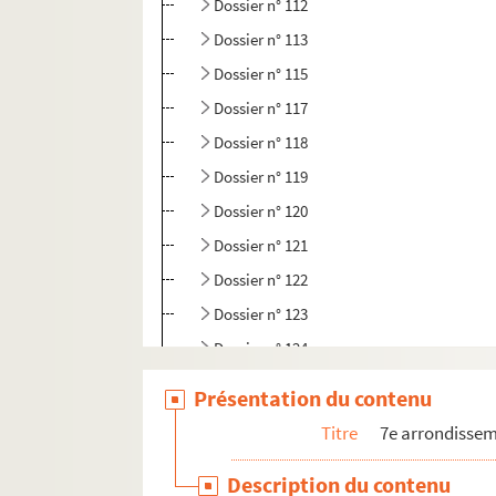
Dossier n° 112
Dossier n° 113
Dossier n° 115
Dossier n° 117
Dossier n° 118
Dossier n° 119
Dossier n° 120
Dossier n° 121
Dossier n° 122
Dossier n° 123
Dossier n° 124
Dossier n° 125
Présentation du contenu
Dossier n° 126
Titre
7e arrondisse
Dossier n° 127
Description du contenu
Dossier n° 128