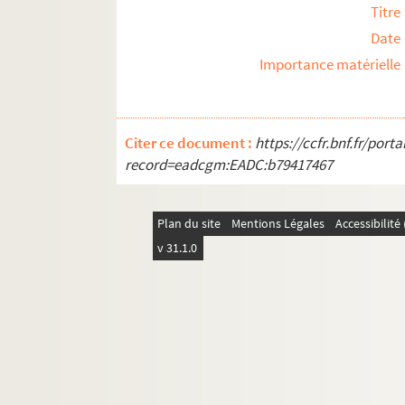
Titre
Date
Importance matérielle
Citer ce document :
https://ccfr.bnf.fr/por
record=eadcgm:EADC:b79417467
Plan du site
Mentions Légales
Accessibilit
v 31.1.0