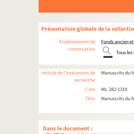
Œuvres d'auteurs de Provins
Sur Provins
Présentation globale de la collecti
Sur le département de Seine-et-Marne
Etablissement de
Fonds ancien et
Ms. 293. Terrier du notaire Pinon pour Saint
conservation
Ms. 300. Diplômes maçonniques
Tous les
Ms. 319. Lettres autographes d’écrivains françai
Ms. 328. Missel
Intitulé de l'instrument de
Manuscrits du f
Ms. 330. Jacques-Mathieu Augeard. Mémoires se
recherche
Ms. 339. Recueil de gravures commentées sur L
Cote
Ms. 282-1319
Ms. 349. Sur l'Afrique du Nord
Titre
Manuscrits du f
Ms. 364. Fables chinoises
Ms. 391. Registre de la confrérie Saint-Lié
Ms. 405. Lettres patentes sur les foires de C
Dans le document :