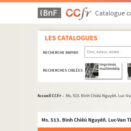
Catalogue co
LES CATALOGUES
RECHERCHE RAPIDE
Imprimés
multimédia
RECHERCHES CIBLÉES
Accueil CCFr
Ms. 513. Ðình Chiêủ Nguyêñ. Luc-Va
>
Ms. 513. Ðình Chiêủ Nguyêñ. Luc-Van T