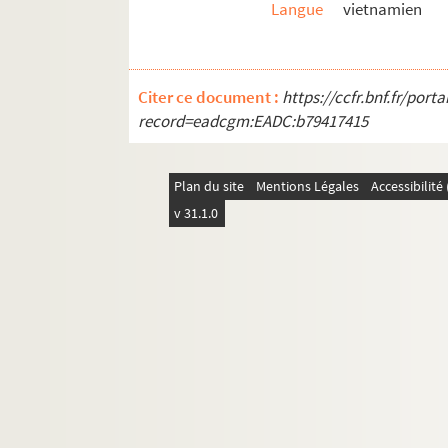
Langue
vietnamien
Citer ce document :
https://ccfr.bnf.fr/por
record=eadcgm:EADC:b79417415
Plan du site
Mentions Légales
Accessibilit
v 31.1.0