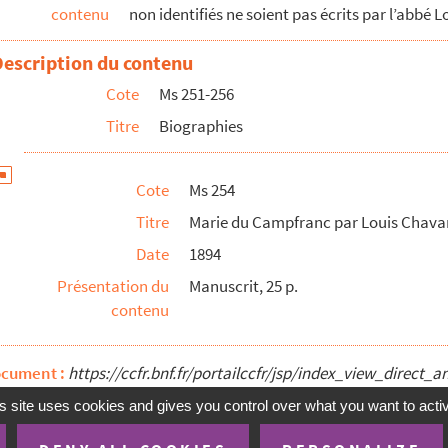
contenu
non identifiés ne soient pas écrits par l’abbé 
Description du contenu
Cote
Ms 251-256
Titre
Biographies
ntrèchu de la religion protestante à la religion catho...
our servir à sa biographie par Louis Chavanet
Cote
Ms 254
 Magnier par Louis Chavanet
Titre
Marie du Campfranc par Louis Chava
Date
1894
 L. Chavanet
ominique Gaspard Balthasar Chrysostome De Gaillard d’Agou...
Présentation du
Manuscrit, 25 p.
contenu
ocument :
https://ccfr.bnf.fr/portailccfr/jsp/index_view_dire
s site uses cookies and gives you control over what you want to acti