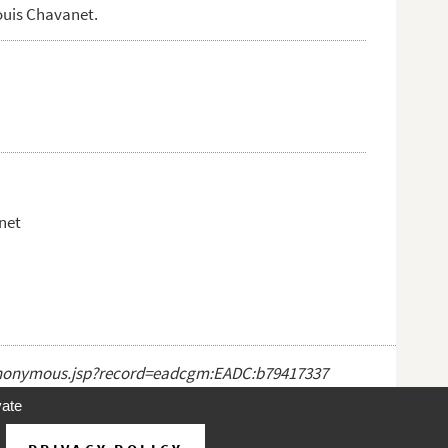
Louis Chavanet.
net
ct_anonymous.jsp?record=eadcgm:EADC:b79417337
vate