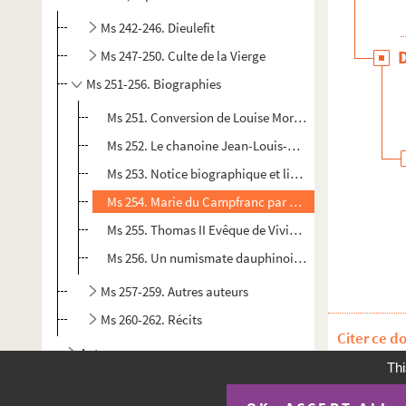
Ms 242-246. Dieulefit
Ms 247-250. Culte de la Vierge
Ms 251-256. Biographies
Ms 251. Conversion de Louise Morin de Dieulefit née Mo
Ms 252. Le chanoine Jean-Louis-Alexis Fillet, notes p
Ms 253. Notice biographique et littéraire sur Achille
Ms 254. Marie du Campfranc par Louis Chavanet
Ms 255. Thomas II Evêque de Viviers et la carta vetus,
Ms 256. Un numismate dauphinois au XVIIIe siècle, D
Ms 257-259. Autres auteurs
Ms 260-262. Récits
Citer ce d
Autres
Thi