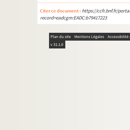
Citer ce document :
https://ccfr.bnf.fr/por
record=eadcgm:EADC:b79417223
Plan du site
Mentions Légales
Accessibilit
v 31.1.0