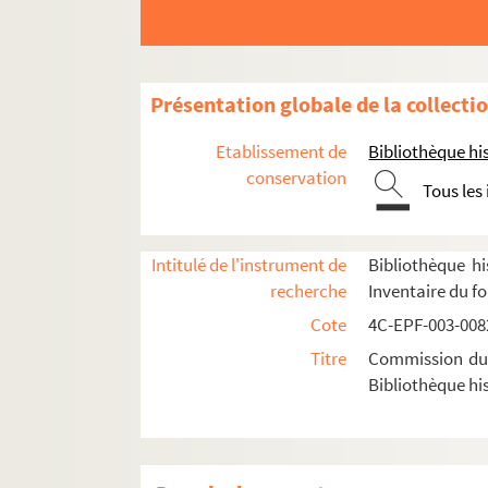
Dossier n°47
Dossier n°48
Dossier n°49
Présentation globale de la collecti
Dossier n°52
Etablissement de
Bibliothèque his
Dossier n°53
conservation
Tous les
Dossier n°54
Dossier n°55
Dossier n°56
Intitulé de l'instrument de
Bibliothèque hi
recherche
Inventaire du f
Dossier n°59
Cote
4C-EPF-003-0082
Dossier n°60
Titre
Commission du V
Dossier n°61
Bibliothèque his
Dossier n°62
Dossier n°63
Dossier n°64