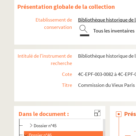
Dossier n°32
Présentation globale de la collection
Dossier n°33
Etablissement de
Bibliothèque historique de la
Dossier n°34
conservation
Tous les inventaires
Dossier n°36
Dossier n°37
Dossier n°38
Intitulé de l'instrument de
Bibliothèque historique de 
Dossier n°39
recherche
Dossier n°40
Cote
4C-EPF-003-0082 à 4C-EPF-0
Dossier n°40 bis
Titre
Commission du Vieux Paris :
Dossier n°42
Dossier n°43
Dossier n°44
Dans le document :
Prés
Dossier n°44 bis
Dossier n°45
Dossier n°46