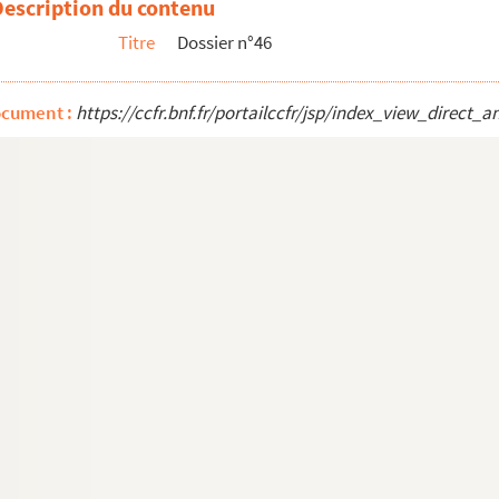
Description du contenu
is. 84, rue de Grenelle. La porte
Titre
Dossier n°46
ocument :
https://ccfr.bnf.fr/portailccfr/jsp/index_view_dire