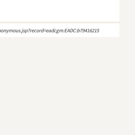
ct_anonymous.jsp?record=eadcgm:EADC:b79416215