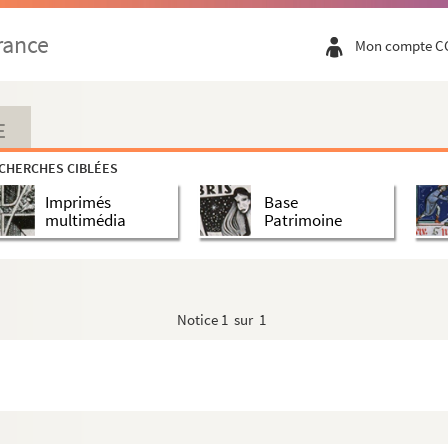
rance
Mon compte C
E
CHERCHES CIBLÉES
Imprimés
Base
multimédia
Patrimoine
Notice
1 sur 1