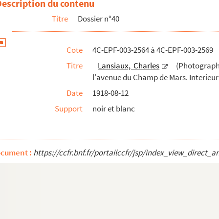
Description du contenu
Titre
Dossier n°40
Cote
4C-EPF-003-2564 à 4C-EPF-003-2569
Titre
Lansiaux, Charles
(Photographe)
l'avenue du Champ de Mars. Interieur
Date
1918-08-12
Support
noir et blanc
ocument :
https://ccfr.bnf.fr/portailccfr/jsp/index_view_dire