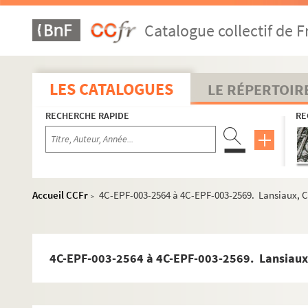
Dossier n°15
Catalogue collectif de F
Dossier n°16
Dossier n°17
Dossier n°18
LES CATALOGUES
LE RÉPERTOIR
Dossier n°19
RECHERCHE RAPIDE
RE
Dossier n°20
Dossier n°20 bis
Dossier n°20 ter
Dossier n°23
Accueil CCFr
4C-EPF-003-2564 à 4C-EPF-003-2569. Lansiaux, Ch
>
Dossier n°24
Dossier n°25
Dossier n°25 bis
Dossier n°26
Dossier n°27