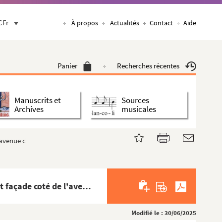
CFr
À propos
Actualités
Contact
Aide
Panier
Recherches récentes
Manuscrits et
Sources
Archives
musicales
'avenue du Cham...
4C-EPF-003-2564 à 4C-EPF-003-2569. Lansiaux, Charles (Photographe) Paris. 16, avenue Elisée Reclus et façade coté de l'avenue du Cham...
Modifié le : 30/06/2025