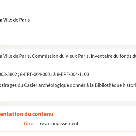
 Ville de Paris
la Ville de Paris. Commission du Vieux Paris. Inventaire du fonds 
03-3862 ; 8-EPF-004-0001 à 8-EPF-004-1100
 tirages du Casier archéologique donnés à la Bibliothèque historiq
entation du contenu
Titre
7e arrondissement
s (Photographe) Paris. 16, avenue Elisée Reclus et façade coté de l'ave