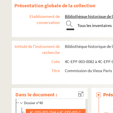
Dossier n°28
Présentation globale de la collection
Dossier n°28 bis
Etablissement de
Bibliothèque historique de la
Dossier n°29
conservation
Dossier n°30
Tous les inventaires
Dossier n°31
Dossier n°31 bis
Intitulé de l'instrument de
Bibliothèque historique de 
Dossier n°32
recherche
Dossier n°33
Cote
4C-EPF-003-0082 à 4C-EPF-0
Dossier n°34
Titre
Commission du Vieux Paris :
Dossier n°36
Dossier n°37
Dossier n°38
Dans le document :
Prés
Dossier n°39
Dossier n°40
4C-EPF-003-2564 à 4C-EPF-003-2569. Lansiaux, Charle