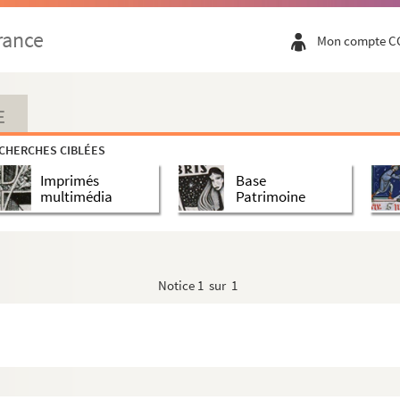
rance
Mon compte C
E
CHERCHES CIBLÉES
Imprimés
Base
multimédia
Patrimoine
Notice
1 sur 1