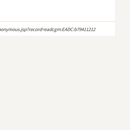
ct_anonymous.jsp?record=eadcgm:EADC:b79411212