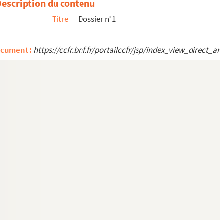
Description du contenu
s. Immeuble à l'angle de la rue Albert de Lapparent et de la r...
Titre
Dossier n°1
ocument :
https://ccfr.bnf.fr/portailccfr/jsp/index_view_dire