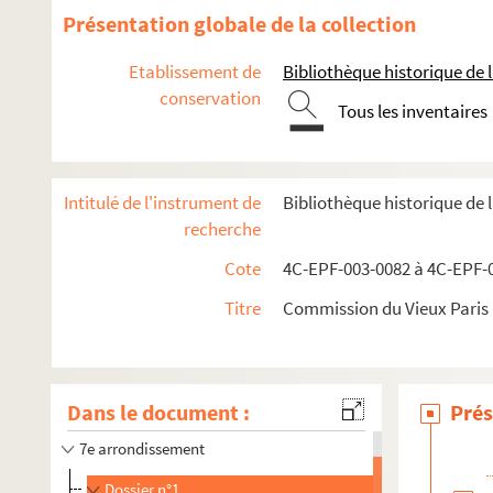
Présentation globale de la collection
Etablissement de
Bibliothèque historique de la
conservation
Tous les inventaires
Intitulé de l'instrument de
Bibliothèque historique de 
recherche
1er arrondissement
Cote
4C-EPF-003-0082 à 4C-EPF-0
2e arrondissement
Titre
Commission du Vieux Paris :
3e arrondissement
4e arrondissement
5e arrondissement
Dans le document :
Prés
6e arrondissement
7e arrondissement
Dossier n°1