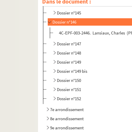
Dans le document :
Dossier n°144 bis
Dossier n°145
Dossier n°146
4C-EPF-003-2446. Lansiaux, Charles (Pho
Dossier n°147
Dossier n°148
Dossier n°149
Dossier n°149 bis
Dossier n°150
Dossier n°151
Dossier n°152
7e arrondissement
8e arrondissement
9e arrondissement