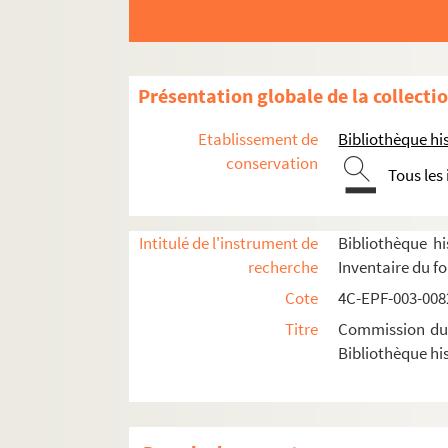
Dossier n°129
Dossier n°130
Dossier n°131
Présentation globale de la collecti
Dossier n°133
Etablissement de
Bibliothèque his
Dossier n°134
conservation
Tous les
Dossier n°135
Dossier n°136
Intitulé de l'instrument de
Bibliothèque hi
Dossier n°138 bis
recherche
Inventaire du f
Dossier n°140
Cote
4C-EPF-003-0082
Dossier n°140 bis
Titre
Commission du V
Dossier n°142
Bibliothèque his
Dossier n°142 bis
Dossier n°143
Dossier n°144