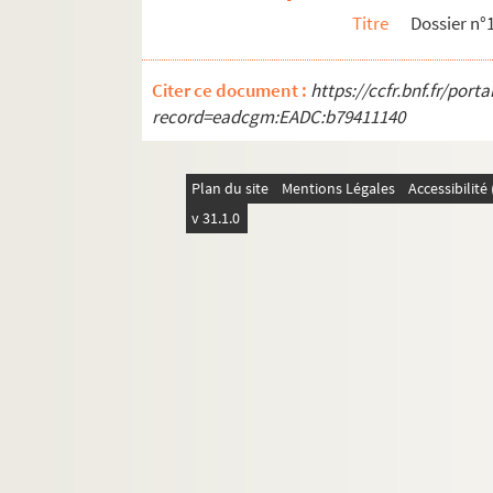
Titre
Dossier n°
Citer ce document :
https://ccfr.bnf.fr/por
record=eadcgm:EADC:b79411140
Plan du site
Mentions Légales
Accessibilit
v 31.1.0