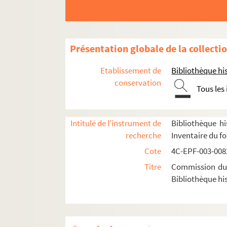
Dossier n°128
Dossier n°129
Dossier n°130
Présentation globale de la collecti
Dossier n°131
Etablissement de
Bibliothèque his
Dossier n°133
conservation
Tous les
Dossier n°134
Dossier n°135
Intitulé de l'instrument de
Bibliothèque hi
Dossier n°136
recherche
Inventaire du f
Dossier n°138 bis
Cote
4C-EPF-003-0082
Dossier n°140
Titre
Commission du V
Dossier n°140 bis
Bibliothèque his
Dossier n°142
Dossier n°142 bis
Dossier n°143