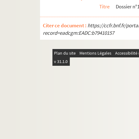
Titre
Dossier n°
Citer ce document :
https://ccfr.bnf.fr/por
record=eadcgm:EADC:b79410157
Plan du site
Mentions Légales
Accessibilit
v 31.1.0