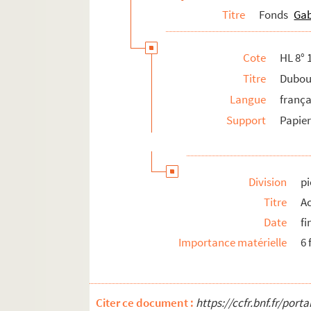
Titre
Fonds
Gab
Cote
HL 8° 
Titre
Dubou
Langue
frança
Support
Papie
Division
pi
Titre
A
Date
fi
Importance matérielle
6 
Citer ce document :
https://ccfr.bnf.fr/por