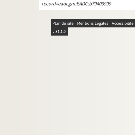
record=eadcgm:EADC:b79409999
Plan du site
Mentions Légales
Accessibilit
v 31.1.0