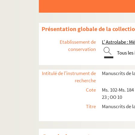
Ms. 135. Cicéron. Pro Archia
Ms. 136. Cours complet de philosophie en cinq p
Ms. 153. Émile Rayon. Cahier de l'histoire de T
Présentation globale de la collecti
Études et notes
Ms. 166. Journal du siège de Gibraltar en 1783
Etablissement de
L' Astrolabe : 
Ms. 167. Abrégé de la vie de sainte Geneviève, p
conservation
Tous les
Ms. 168. Clotilde Hodier. Voyage de Clotilde Hodi
Ms. 181. Horae ad usum Parisiensem
Intitulé de l'instrument de
Manuscrits de l
Ms. 182. Ordo ad consecrandum et coronandum
recherche
In-4 1160. Mélanges ecclésiastiques sur l'Égli
Cote
Ms. 102-Ms. 184 ;
In-4 1425. Mélanges économiques
23 ; OO 10
OO 10. Livre de chants de messe cistercien primit
Titre
Manuscrits de l
Traités religieux de Jean-François Micquiaux
Procès de Nicolas Fouquet, copies
Ms. 183. Lettres