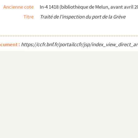
Ancienne cote
In-4 1418 (bibliothèque de Melun, avant avril 2
t et de ses premiers successeurs
Titre
Traité de l'inspection du port de la Grève
tialis eccelsiae Senonensis
ocument :
https://ccfr.bnf.fr/portailccfr/jsp/index_view_dire
déposée auprès de Louis Genée de Brochot
 universelle