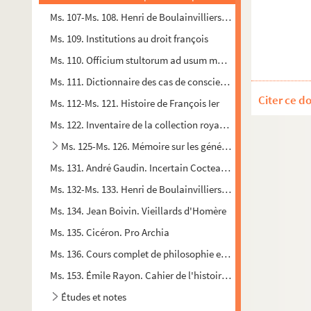
Ms. 107-Ms. 108. Henri de Boulainvilliers. Histoire de Mahome
Ms. 109. Institutions au droit françois
Ms. 110. Officium stultorum ad usum metropolitanae et prima
Ms. 111. Dictionnaire des cas de conscience
Citer ce d
Ms. 112-Ms. 121. Histoire de François Ier
Ms. 122. Inventaire de la collection royale sur les finances 
Ms. 125-Ms. 126. Mémoire sur les généralités
Ms. 131. André Gaudin. Incertain Cocteau : souvenirs en vrac
Ms. 132-Ms. 133. Henri de Boulainvilliers. Abrégé de l'histoire
Ms. 134. Jean Boivin. Vieillards d'Homère
Ms. 135. Cicéron. Pro Archia
Ms. 136. Cours complet de philosophie en cinq parties
Ms. 153. Émile Rayon. Cahier de l'histoire de Tannay
Études et notes