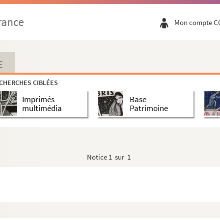
rance
Mon compte C
E
CHERCHES CIBLÉES
Imprimés
Base
multimédia
Patrimoine
Notice
1 sur 1