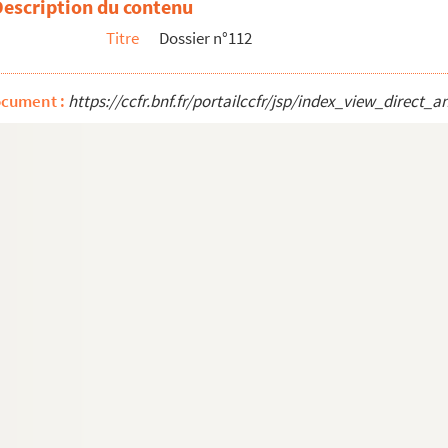
Description du contenu
 (Photographe) Paris. 13, rue du Regard. Petit hôtel de la Guiche
Titre
Dossier n°112
ocument :
https://ccfr.bnf.fr/portailccfr/jsp/index_view_dire