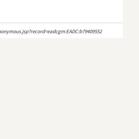
ct_anonymous.jsp?record=eadcgm:EADC:b79409552