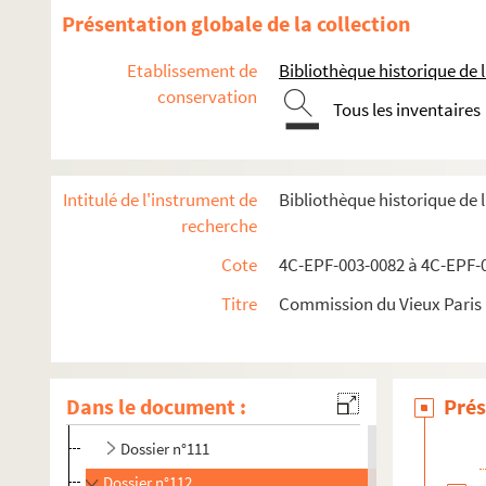
Dossier n°100
Présentation globale de la collection
Dossier n°101
Etablissement de
Bibliothèque historique de la
Dossier n°102
conservation
Tous les inventaires
Dossier n°103
Dossier n°104
Dossier n°105
Intitulé de l'instrument de
Bibliothèque historique de 
Dossier n°106
recherche
Dossier n°107
Cote
4C-EPF-003-0082 à 4C-EPF-0
Dossier n°108
Titre
Commission du Vieux Paris :
Dossier n°109
Dossier n°109 bis
Dossier n°110
Dans le document :
Prés
Dossier n°110 bis
Dossier n°111
Dossier n°112