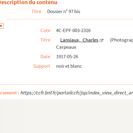
Description du contenu
Titre
Dossier n° 97 bis
Cote
4C-EPF-003-2316
Titre
Lansiaux, Charles
(Photographe
Carpeaux
Date
1917-05-26
Support
noir et blanc
ocument :
https://ccfr.bnf.fr/portailccfr/jsp/index_view_dire