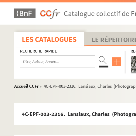
Dossier n° 70
Catalogue collectif de F
Dossier n° 71
Dossier n° 72
Dossier n° 73
LES CATALOGUES
LE RÉPERTOIR
Dossier n° 73 bis
RECHERCHE RAPIDE
RE
Dossier n° 74
Dossier n° 75
Dossier n° 76
Dossier n° 77
Accueil CCFr
4C-EPF-003-2316. Lansiaux, Charles (Photographe
>
Dossier n° 77 bis
Dossier n° 78
Dossier n° 79
4C-EPF-003-2316. Lansiaux, Charles (Photograph
Dossier n° 81
Dossier n° 82