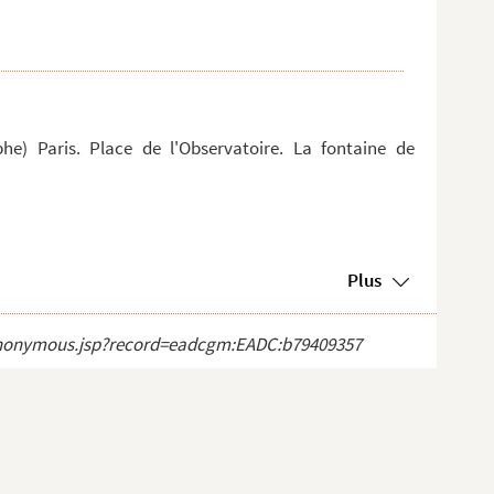
) Paris. Place de l'Observatoire. La fontaine de
Plus
ct_anonymous.jsp?record=eadcgm:EADC:b79409357