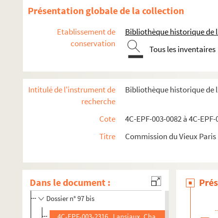
Dossier n° 84
Présentation globale de la collection
Dossier n° 85
Etablissement de
Bibliothèque historique de la
Dossier n° 86
conservation
Dossier n° 88
Tous les inventaires
Dossier n° 89
Dossier n° 90
Intitulé de l'instrument de
Bibliothèque historique de 
Dossier n° 91
recherche
Dossier n° 92
Cote
4C-EPF-003-0082 à 4C-EPF-0
Dossier n° 93
Titre
Commission du Vieux Paris :
Dossier n° 94
Dossier n° 95
Dossier n° 96
Dans le document :
Prés
Dossier n° 97
Dossier n° 97 bis
4C-EPF-003-2316. Lansiaux, Charles (Photographe) Pa