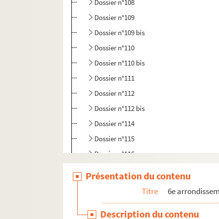
Dossier n°108
Dossier n°109
Dossier n°109 bis
Dossier n°110
Dossier n°110 bis
Dossier n°111
Dossier n°112
Dossier n°112 bis
Dossier n°114
Dossier n°115
Dossier n°116
Dossier n°116 bis
Présentation du contenu
Dossier n°117
Titre
6e arrondisse
Dossier n°118
Description du contenu
Dossier n°119