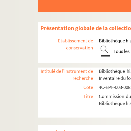
Dossier n° 81
Dossier n° 82
Dossier n° 84
Présentation globale de la collecti
Dossier n° 85
Etablissement de
Bibliothèque his
Dossier n° 86
conservation
Tous les
Dossier n° 88
Dossier n° 89
Dossier n° 90
Intitulé de l'instrument de
Bibliothèque hi
recherche
Inventaire du f
Dossier n° 91
Cote
4C-EPF-003-0082
Dossier n° 92
Titre
Commission du V
Dossier n° 93
Bibliothèque his
Dossier n° 94
Dossier n° 95
Dossier n° 96