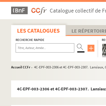
Dossier n° 67
Catalogue collectif de F
Dossier n° 67 bis
Dossier n° 67 Ter
Dossier n° 68
LES CATALOGUES
LE RÉPERTOIR
Dossier n° 68 bis
RECHERCHE RAPIDE
RE
Dossier n° 69
Dossier n° 70
Dossier n° 71
Dossier n° 72
Accueil CCFr
4C-EPF-003-2306 et 4C-EPF-003-2307. Lansiaux, C
>
Dossier n° 73
Dossier n° 73 bis
Dossier n° 74
4C-EPF-003-2306 et 4C-EPF-003-2307. Lansiaux,
Dossier n° 75
Dossier n° 76