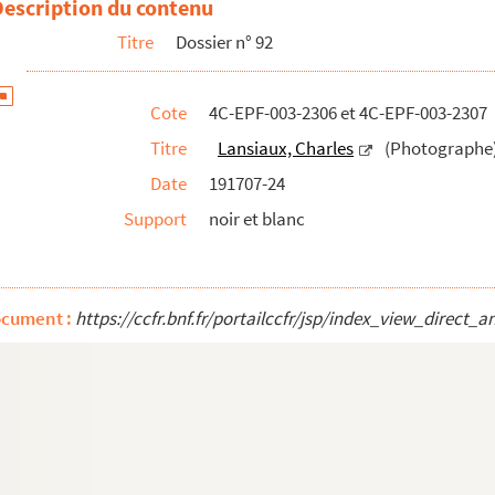
Description du contenu
Titre
Dossier n° 92
Cote
4C-EPF-003-2306 et 4C-EPF-003-2307
Titre
Lansiaux, Charles
(Photographe) 
Date
191707-24
Support
noir et blanc
ocument :
https://ccfr.bnf.fr/portailccfr/jsp/index_view_dire