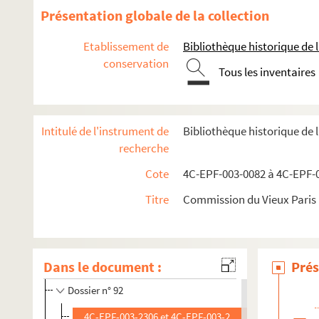
Dossier n° 77
Présentation globale de la collection
Dossier n° 77 bis
Etablissement de
Bibliothèque historique de la
Dossier n° 78
conservation
Dossier n° 79
Tous les inventaires
Dossier n° 81
Dossier n° 82
Intitulé de l'instrument de
Bibliothèque historique de 
Dossier n° 84
recherche
Dossier n° 85
Cote
4C-EPF-003-0082 à 4C-EPF-0
Dossier n° 86
Titre
Commission du Vieux Paris :
Dossier n° 88
Dossier n° 89
Dossier n° 90
Dans le document :
Prés
Dossier n° 91
Dossier n° 92
4C-EPF-003-2306 et 4C-EPF-003-2307. Lansiaux, Charl