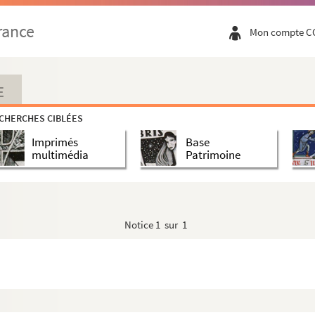
rance
Mon compte C
E
CHERCHES CIBLÉES
Imprimés
Base
multimédia
Patrimoine
Notice
1 sur 1