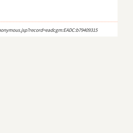
ct_anonymous.jsp?record=eadcgm:EADC:b79409315