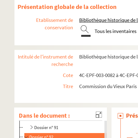
Dossier n° 76
Présentation globale de la collection
Dossier n° 77
Etablissement de
Bibliothèque historique de la
Dossier n° 77 bis
conservation
Tous les inventaires
Dossier n° 78
Dossier n° 79
Dossier n° 81
Intitulé de l'instrument de
Bibliothèque historique de 
Dossier n° 82
recherche
Dossier n° 84
Cote
4C-EPF-003-0082 à 4C-EPF-0
Dossier n° 85
Titre
Commission du Vieux Paris :
Dossier n° 86
Dossier n° 88
Dossier n° 89
Dans le document :
Prés
Dossier n° 90
Dossier n° 91
Dossier n° 92