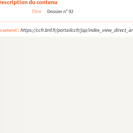
Description du contenu
es (Photographe) Paris. Rue de Nevers. Vue en perspective
Titre
Dossier n° 92
ocument :
https://ccfr.bnf.fr/portailccfr/jsp/index_view_dire