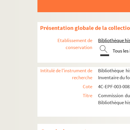
Dossier n° 72
Dossier n° 73
Dossier n° 73 bis
Présentation globale de la collecti
Dossier n° 74
Etablissement de
Bibliothèque his
Dossier n° 75
conservation
Tous les
Dossier n° 76
Dossier n° 77
Intitulé de l'instrument de
Bibliothèque hi
Dossier n° 77 bis
recherche
Inventaire du f
Dossier n° 78
Cote
4C-EPF-003-0082
Dossier n° 79
Titre
Commission du V
Dossier n° 81
Bibliothèque his
Dossier n° 82
Dossier n° 84
Dossier n° 85