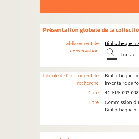
Dossier n° 56
Dossier n° 57
Dossier n° 58
Présentation globale de la collecti
Dossier n° 59
Etablissement de
Bibliothèque his
Dossier n° 60
conservation
Tous les
²Dossier n° 60 bis
Dossier n° 61
Intitulé de l'instrument de
Bibliothèque hi
Dossier n° 62
recherche
Inventaire du f
Dossier n° 63
Cote
4C-EPF-003-0082
Dossier n° 64
Titre
Commission du V
Dossier n° 65
Bibliothèque his
Dossier n° 66
Dossier n° 67
Dossier n° 67 bis