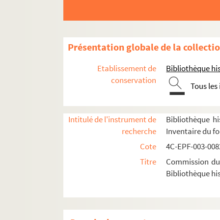
Dossier n° 23
Dossier n° 24 bis
Dossier n° 25
Présentation globale de la collecti
Dossier n° 25 bis
Etablissement de
Bibliothèque his
Dossier n° 26
conservation
Tous les
Dossier n° 27
Dossier n° 28
Intitulé de l'instrument de
Bibliothèque hi
Dossier n° 29
recherche
Inventaire du f
Dossier n° 30
Cote
4C-EPF-003-0082
Dossier n° 31
Titre
Commission du V
Dossier n° 32
Bibliothèque his
Dossier n° 34
Dossier n° 34 bis
Dossier n° 35