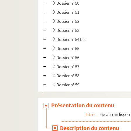
Dossier n° 50
Dossier n° 51
Dossier n° 52
Dossier n° 53
Dossier n° 54 bis
Dossier n° 55
Dossier n° 56
Dossier n° 57
Dossier n° 58
Dossier n° 59
Dossier n° 60
²Dossier n° 60 bis
Présentation du contenu
Dossier n° 61
Titre
6e arrondisse
Dossier n° 62
Description du contenu
Dossier n° 63