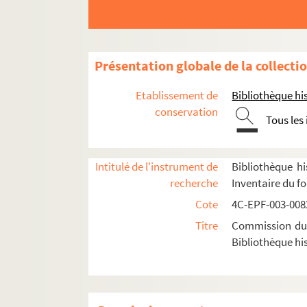
Dossier n° 12 bis
Dossier n° 14
Dossier n° 15
Présentation globale de la collecti
Dossier n° 16
Etablissement de
Bibliothèque his
Dossier n° 18
conservation
Tous les
Dossier n° 20
Dossier n° 21
Intitulé de l'instrument de
Bibliothèque hi
Dossier n° 23
recherche
Inventaire du f
Dossier n° 24 bis
Cote
4C-EPF-003-0082
Dossier n° 25
Titre
Commission du V
Dossier n° 25 bis
Bibliothèque his
Dossier n° 26
Dossier n° 27
Dossier n° 28