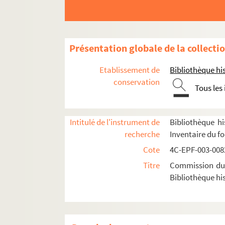
Dossier n° 1
Dossier n° 2
Dossier n° 3
Présentation globale de la collecti
Dossier n° 3 bis
Etablissement de
Bibliothèque his
Dossier n° 4
conservation
Tous les
Dossier n° 4 bis
Dossier n° 5
Intitulé de l'instrument de
Bibliothèque hi
Dossier n° 6
recherche
Inventaire du f
Dossier n° 7
Cote
4C-EPF-003-0082
Dossier n° 8
Titre
Commission du V
Dossier n° 9
Bibliothèque his
Dossier n° 10
Dossier n° 11
Dossier n° 12