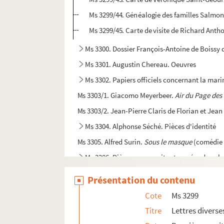
Ms 3299/44. Généalogie des familles Salmon
Ms 3299/45. Carte de visite de Richard Anth
Ms 3300. Dossier François-Antoine de Boissy 
Ms 3301. Augustin Chereau. Oeuvres
Ms 3302. Papiers officiels concernant la marin
Ms 3303/1. Giacomo Meyerbeer.
Air du Page de
Ms 3303/2. Jean-Pierre Claris de Florian et Jean
Ms 3304. Alphonse Séché. Pièces d'identité
Ms 3305. Alfred Surin.
Sous le masque
(comédie 
Ms 3306. Pièces manuscrites trouvées dans le
Ms 3307. Dossier sur la famille Du Commun du L
Présentation du contenu
Ms 3308. Liasse de documents variés
Cote
Ms 3299
Ms 3309. Maurice Fourré. Lettres et autres
Titre
Lettres diverse
Ms 3310 - 3314. Papiers Labouchère. Factures, m