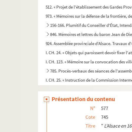
512. « Projet de l'établissement des Gardes Provi
973. « Mémoires sur la défense de la frontière, d
156-166. Plumitif du Conseiller d'État, Inten
846. Mémoires et lettres du baron Jean de Dietr
924. Assemblée provinciale d'Alsace. Travaux d'ut
I. CH. 24. « Objets qui paroissent devoir fixer l'
I. CH. 123. « Mémoire sur la convocation des vi
785. Procès-verbaux des séances de l'assemb
I. CH. 25. « Instruction de la Commission Inter
I. CH. 26. « Pièces relatives aux élections pou
Présentation du contenu
974. « Cahier de doléances du Tiers Etat des Dist
I. CH. 27. « Ordre au Garde Magasin de Nancy de d
N°
577
e
671. Le 5
Bataillon du Bas-Rhin à l'Armée du
Cote
745
Titre
"
L'Alsace en 16
887. « Lettres écrites à l'époque de la Terreur 