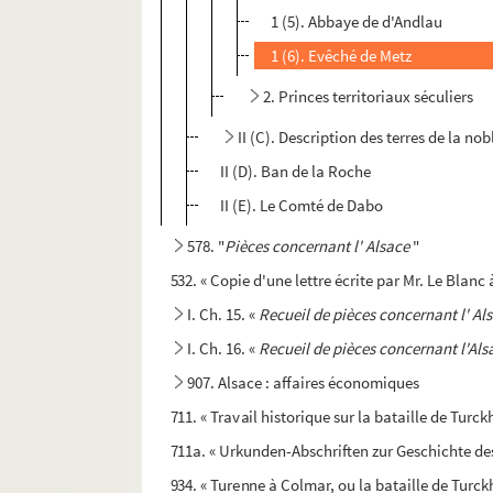
1 (5). Abbaye de d'Andlau
1 (6). Evêché de Metz
2. Princes territoriaux séculiers
II (C). Description des terres de la no
II (D). Ban de la Roche
II (E). Le Comté de Dabo
578. "
Pièces concernant l'
Alsace
"
532. « Copie d'une lettre écrite par Mr. Le Blanc 
I. Ch. 15. «
Recueil de pièces concernant l'
Al
I. Ch. 16. «
Recueil de pièces concernant l'Als
907. Alsace : affaires économiques
711. « Travail historique sur la bataille de Turc
711a. « Urkunden-Abschriften zur Geschichte de
934. « Turenne à Colmar, ou la bataille de Turckh