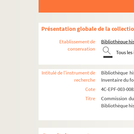
Dossier n° 114
Dossier n° 115
Dossier n° 116
Présentation globale de la collecti
Dossier n° 117
Etablissement de
Bibliothèque his
Dossier n° 118
conservation
Tous les
Dossier n° 119
Dossier n° 120
Intitulé de l'instrument de
Bibliothèque hi
Dossier n° 121
recherche
Inventaire du f
Dossier n° 122
Cote
4C-EPF-003-0082
Dossier n° 123
Titre
Commission du V
Dossier n° 124
Bibliothèque his
Dossier n° 125
Dossier n° 126
Dossier n° 127