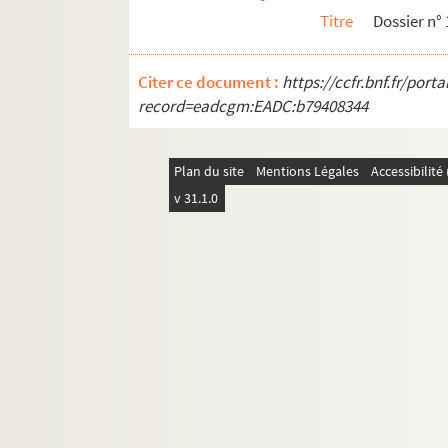
13e arrondissement
Titre
Dossier n°
14e arrondissement
15e arrondissement
Citer ce document :
https://ccfr.bnf.fr/por
16e arrondissement
record=eadcgm:EADC:b79408344
17e arrondissement
18e arrondissement
Plan du site
Mentions Légales
Accessibilit
19e arrondissement
v 31.1.0
20e arrondissement