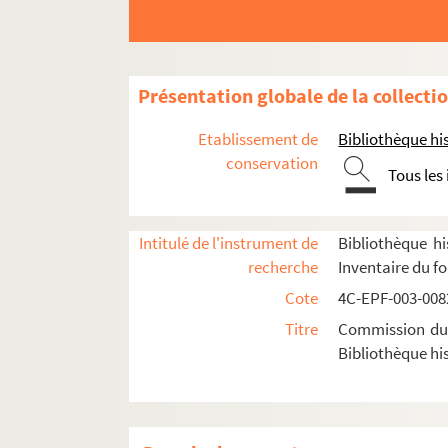
Dossier n°112 bis
Dossier n° 114
Dossier n° 115
Présentation globale de la collecti
Dossier n° 116
Etablissement de
Bibliothèque his
Dossier n° 117
conservation
Tous les
Dossier n° 118
Dossier n° 119
Intitulé de l'instrument de
Bibliothèque hi
Dossier n° 120
recherche
Inventaire du f
Dossier n° 121
Cote
4C-EPF-003-0082
Dossier n° 122
Titre
Commission du V
Dossier n° 123
Bibliothèque his
Dossier n° 124
Dossier n° 125
Dossier n° 126