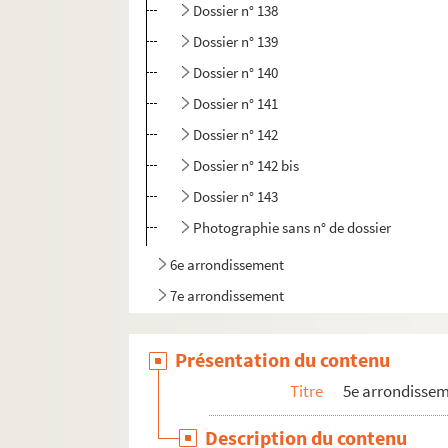
Dossier n° 138
Dossier n° 139
Dossier n° 140
Dossier n° 141
Dossier n° 142
Dossier n° 142 bis
Dossier n° 143
Photographie sans n° de dossier
6e arrondissement
7e arrondissement
8e arrondissement
Présentation du contenu
9e arrondissement
10e arrondissement
Titre
5e arrondisse
11e arrondissement
Description du contenu