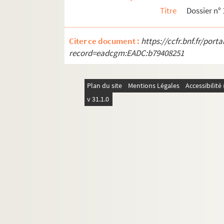
12e arrondissement
Titre
Dossier n°
13e arrondissement
14e arrondissement
Citer ce document :
https://ccfr.bnf.fr/por
15e arrondissement
record=eadcgm:EADC:b79408251
16e arrondissement
17e arrondissement
Plan du site
Mentions Légales
Accessibilit
18e arrondissement
v 31.1.0
19e arrondissement
20e arrondissement