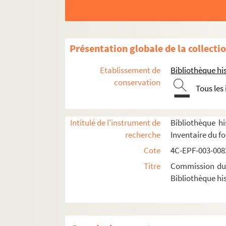
Dossier n° 98
Dossier n° 99
Dossier n° 100
Présentation globale de la collecti
Dossier n° 102
Etablissement de
Bibliothèque his
Dossier n° 103
conservation
Tous les
Dossier n° 104
Dossier n° 105
Intitulé de l'instrument de
Bibliothèque hi
Dossier n° 106
recherche
Inventaire du f
Dossier n° 107
Cote
4C-EPF-003-0082
Dossier n° 108
Titre
Commission du V
Dossier n° 110
Bibliothèque his
Dossier n° 111
Dossier n° 112
Dossier n°112 bis