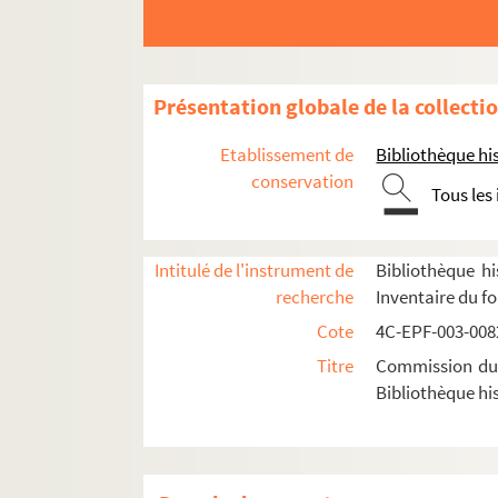
Dossier n° 35
Dossier n° 36
Dossier n° 37
Présentation globale de la collecti
Dossier n° 38
Etablissement de
Bibliothèque his
Dossier n° 39
conservation
Tous les
Dossier n° 40
Dossier n° 42 bis
Dossier n° 45
Intitulé de l'instrument de
Bibliothèque hi
recherche
Inventaire du f
Dossier n° 46
Cote
4C-EPF-003-0082
Dossier n° 47
Titre
Commission du V
Dossier n° 48
Bibliothèque his
Dossier n° 49
Dossier n° 49 bis
Dossier n° 50