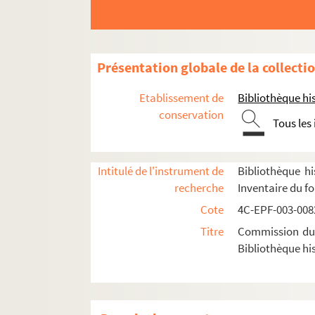
Dossier n° 13
Dossier n° 14
Dossier n° 15
Présentation globale de la collecti
Dossier n° 16
Etablissement de
Bibliothèque his
Dossier n° 17
conservation
Tous les
Dossier n° 18
Dossier n° 19
Dossier n° 21
Intitulé de l'instrument de
Bibliothèque hi
recherche
Inventaire du f
Dossier n° 23
Cote
4C-EPF-003-0082
Dossier n° 25
Titre
Commission du V
Dossier n° 27
Bibliothèque his
Dossier n° 27 bis
Dossier n° 28
Dossier n° 29