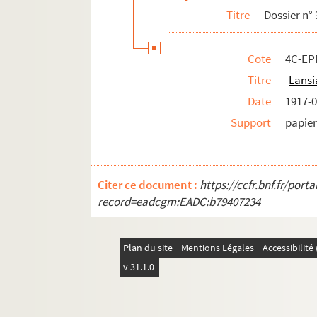
Titre
Dossier n° 
Dossier n° 63
Dossier n° 65
Cote
4C-EPF
Dossier n° 66
Titre
Lansi
Dossier n° 68
Date
1917-0
Dossier n° 68
Support
papier
Dossier n° 70
Dossier n° 71
Dossier n° 72
Citer ce document :
https://ccfr.bnf.fr/por
Dossier n° 73 bis
record=eadcgm:EADC:b79407234
Dossier n° 74
Dossier n° 75
Plan du site
Mentions Légales
Accessibilit
Dossier n° 76
v 31.1.0
Dossier n° 79
Dossier n° 80