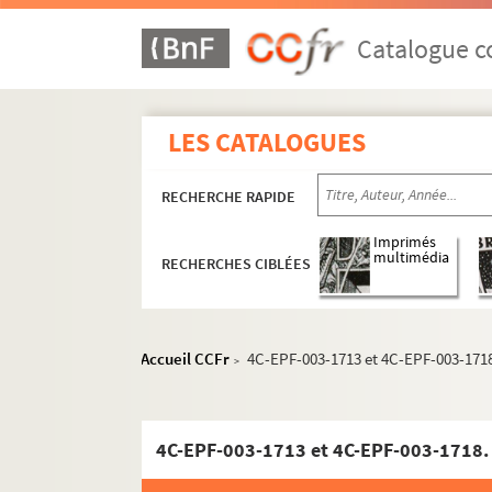
5e arrondissement
Catalogue co
Dossier n° 1
Dossier n° 2
LES CATALOGUES
Dossier n° 3
Dossier n° 4
RECHERCHE RAPIDE
Dossier n° 5
Dossier n° 6
Imprimés
multimédia
RECHERCHES CIBLÉES
Dossier n° 7
Dossier n° 8
Dossier n° 8 bis
Accueil CCFr
4C-EPF-003-1713 et 4C-EPF-003-1718
>
Dossier n° 9
Dossier n° 10
Dossier n° 11
4C-EPF-003-1713 et 4C-EPF-003-1718. 
Dossier n° 12