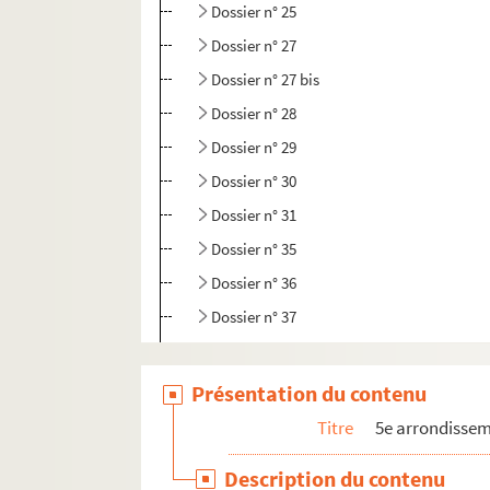
Dossier n° 25
Dossier n° 27
Dossier n° 27 bis
Dossier n° 28
Dossier n° 29
Dossier n° 30
Dossier n° 31
Dossier n° 35
Dossier n° 36
Dossier n° 37
Dossier n° 38
Dossier n° 39
Présentation du contenu
Dossier n° 40
Titre
5e arrondisse
Dossier n° 42 bis
Description du contenu
Dossier n° 45