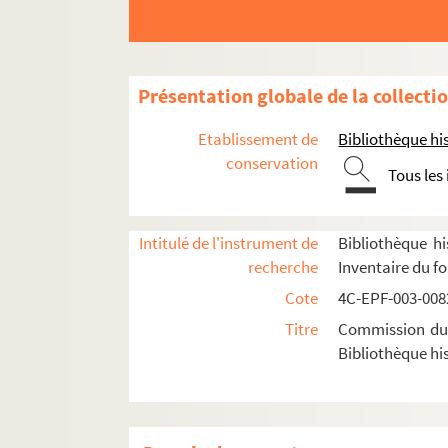
5e arrondissement
Dossier n° 1
Dossier n° 2
Présentation globale de la collecti
Dossier n° 3
Etablissement de
Bibliothèque his
Dossier n° 4
conservation
Tous les
Dossier n° 5
Dossier n° 6
Intitulé de l'instrument de
Bibliothèque hi
Dossier n° 7
recherche
Inventaire du f
Dossier n° 8
Cote
4C-EPF-003-0082
Dossier n° 8 bis
Titre
Commission du V
Dossier n° 9
Bibliothèque his
Dossier n° 10
Dossier n° 11
Dossier n° 12