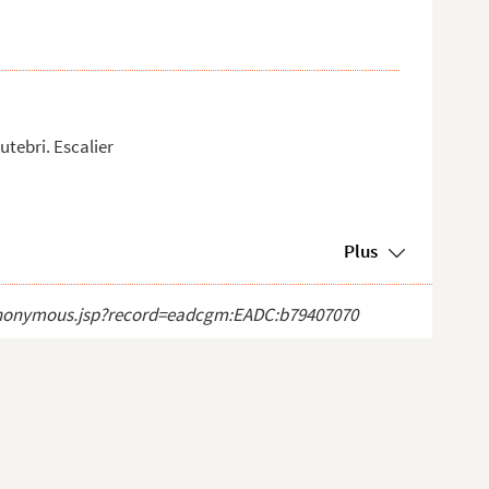
outebri. Escalier
Plus
ct_anonymous.jsp?record=eadcgm:EADC:b79407070