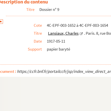
Description du contenu
Titre
Dossier n° 9
Cote
4C-EPF-003-1652 à 4C-EPF-003-1654
Titre
Lansiaux, Charles
. Paris. 8, rue B
Date
1917-05-11
Support
papier baryté
ocument :
https://ccfr.bnf.fr/portailccfr/jsp/index_view_dire