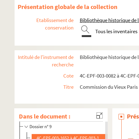
Présentation globale de la collection
3e arrondissement
4e arrondissement
Etablissement de
Bibliothèque historique de la
conservation
5e arrondissement
Tous les inventaires
Dossier n° 1
Dossier n° 2
Intitulé de l'instrument de
Bibliothèque historique de 
Dossier n° 3
recherche
Dossier n° 4
Cote
4C-EPF-003-0082 à 4C-EPF-0
Dossier n° 5
Titre
Commission du Vieux Paris :
Dossier n° 6
Dossier n° 7
Dossier n° 8
Dans le document :
Prés
Dossier n° 8 bis
Dossier n° 9
4C-EPF-003-1652 à 4C-EPF-003-1654. Lansiaux, Charles.