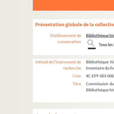
Présentation globale de la collecti
Etablissement de
Bibliothèque his
conservation
Tous les
1er arrondissement
2e arrondissement
3e arrondissement
Intitulé de l'instrument de
Bibliothèque hi
recherche
Inventaire du f
4e arrondissement
Cote
4C-EPF-003-0082
5e arrondissement
Titre
Commission du V
Dossier n° 1
Bibliothèque his
Dossier n° 2
Dossier n° 3
Dossier n° 4