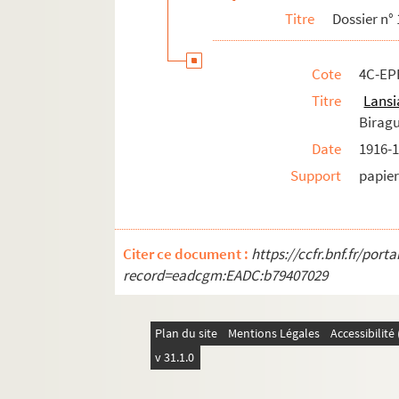
Titre
Dossier n°
Cote
4C-EP
Titre
Lansi
Birag
Date
1916-1
Support
papier
Citer ce document :
https://ccfr.bnf.fr/por
record=eadcgm:EADC:b79407029
Plan du site
Mentions Légales
Accessibilit
v 31.1.0