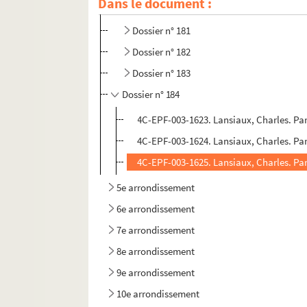
Dans le document :
Dossier n° 180
Dossier n° 181
Dossier n° 182
Dossier n° 183
Dossier n° 184
4C-EPF-003-1623. Lansiaux, Charles. Pari
4C-EPF-003-1624. Lansiaux, Charles. Par
4C-EPF-003-1625. Lansiaux, Charles. Pari
5e arrondissement
6e arrondissement
7e arrondissement
8e arrondissement
9e arrondissement
10e arrondissement