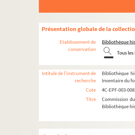
Dossier n° 166
Dossier n° 167
Dossier n° 168
Présentation globale de la collecti
Dossier n° 169
Etablissement de
Bibliothèque his
Dossier n° 170
conservation
Tous les
Dossier n° 171
Dossier n° 172
Intitulé de l'instrument de
Bibliothèque hi
Dossier n° 173
recherche
Inventaire du f
Dossier n° 174
Cote
4C-EPF-003-0082
Dossier n° 175
Titre
Commission du V
Dossier n° 176
Bibliothèque his
Dossier n° 177
Dossier n° 178
Dossier n° 179