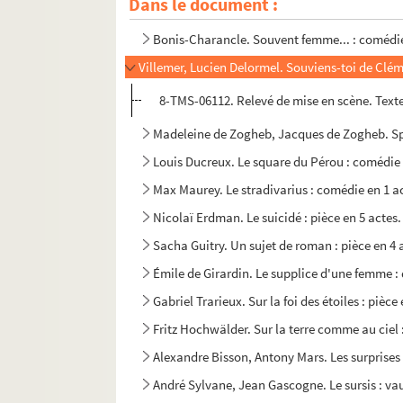
Dans le document :
Lambert Thiboust, Alfred Delacour. Les souve
Bonis-Charancle. Souvent femme... : comédie
Villemer, Lucien Delormel. Souviens-toi de Cléme
8-TMS-06112. Relevé de mise en scène. Texte
Madeleine de Zogheb, Jacques de Zogheb. Spo
Louis Ducreux. Le square du Pérou : comédie 
Max Maurey. Le stradivarius : comédie en 1 a
Nicolaï Erdman. Le suicidé : pièce en 5 actes
Sacha Guitry. Un sujet de roman : pièce en 4 
Émile de Girardin. Le supplice d'une femme :
Gabriel Trarieux. Sur la foi des étoiles : pièce
Fritz Hochwälder. Sur la terre comme au ciel :
Alexandre Bisson, Antony Mars. Les surprises 
André Sylvane, Jean Gascogne. Le sursis : vau