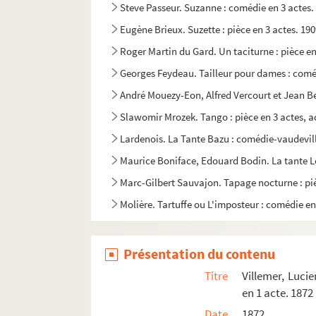
Steve Passeur. Suzanne : comédie en 3 actes.
Eugène Brieux. Suzette : pièce en 3 actes. 19
Roger Martin du Gard. Un taciturne : pièce en
Georges Feydeau. Tailleur pour dames : coméd
André Mouezy-Eon, Alfred Vercourt et Jean Bev
Slawomir Mrozek. Tango : pièce en 3 actes, a
Lardenois. La Tante Bazu : comédie-vaudevill
Maurice Boniface, Edouard Bodin. La tante Lé
Marc-Gilbert Sauvajon. Tapage nocturne : piè
Molière. Tartuffe ou L'imposteur : comédie en
Charles Nuitter, Joseph Derley. Une tasse de 
André Mouëzy-Eon, Henri Bataille. T'auras pas
Présentation du contenu
Yvan Noë. Teddy and Partner : comédie en 3 a
Titre
Villemer, Lucie
Yoris D'Hansewick, de Wattine, P. Ruez. Le te
en 1 acte. 1872
Date
1872
Edouard Bourdet. Les temps difficiles : coméd