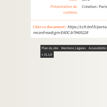
Présentation du
Création : Paris
Henri-René Lenormand. Le temps est un songe
contenu
Paul Hervieu. Les tenailles : pièce en 3 actes.
Henry Bataille. La tendresse : pièce en 3 acte
Citer ce document :
https://ccfr.bnf.fr/por
Charles Méré. La tentation : pièce en 4 actes.
record=eadcgm:EADC:b79405228
L. Tourol. Terre de feu : drame historique en 5
François de Curel. Terre inhumaine : drame e
Plan du site
Mentions Légales
Accessibilit
J. Wappers. La terre promise : pièce en 2 actes
v 31.1.0
Margaret Kennedy, Basil Dean. Tessa, la nymph
Adolphe Belot, Edmond Villetard. Le testamen
Théodore Barrière, Edmond Gondinet. Tête de 
Jean-Victor Pellerin. Têtes de rechange : spec
Robert Anderson. Thé et sympathie : pièce en 
Victorien Sardou. Théodora : drame en 5 acte
Nicolas Nancey, Paul Armont. Théodore et Cie