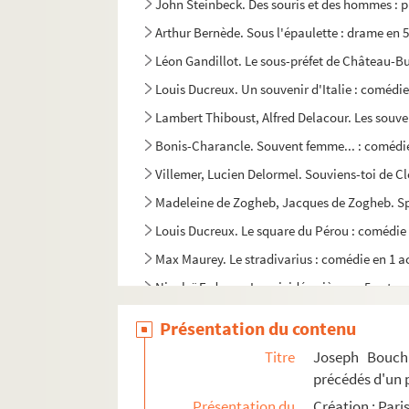
John Steinbeck. Des souris et des hommes : pi
Arthur Bernède. Sous l'épaulette : drame en 5
Léon Gandillot. Le sous-préfet de Château-Bu
Louis Ducreux. Un souvenir d'Italie : comédie
Lambert Thiboust, Alfred Delacour. Les souve
Bonis-Charancle. Souvent femme... : comédie
Villemer, Lucien Delormel. Souviens-toi de Cl
Madeleine de Zogheb, Jacques de Zogheb. Spo
Louis Ducreux. Le square du Pérou : comédie 
Max Maurey. Le stradivarius : comédie en 1 a
Nicolaï Erdman. Le suicidé : pièce en 5 actes
Sacha Guitry. Un sujet de roman : pièce en 4 
Présentation du contenu
Émile de Girardin. Le supplice d'une femme :
Titre
Joseph Boucha
Gabriel Trarieux. Sur la foi des étoiles : pièce
précédés d'un 
Fritz Hochwälder. Sur la terre comme au ciel :
Présentation du
Création : Pari