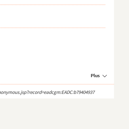
Plus
ct_anonymous.jsp?record=eadcgm:EADC:b79404937