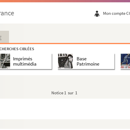
tifiés
rance
Mon compte C
E
ire
CHERCHES CIBLÉES
qu'une ombre
Imprimés
Base
multimédia
Patrimoine
Notice
1 sur 1