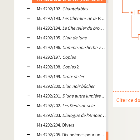
Ms 4292/192.
Chantefables
Ms 4292/193.
Les Chemins de la Volupté
Ms 4292/194.
Le Chevalier du brouillard
Ms 4292/195.
Clair de lune
Ms 4292/196.
Comme une herbe vivante
Ms 4292/197.
Coplas
Ms 4292/198.
Coplas
2
Ms 4292/199.
Croix de fer
Ms 4292/200.
D'un noir bûcher
Ms 4292/201.
D'une autre lumière...
Citer ce d
Ms 4292/202.
Les Dents de scie
Ms 4292/203.
Dialogue de l'Amour inconcevable
Ms 4292/204. Divers
Ms 4292/205. Dix poèmes pour un mouchoir