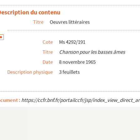
Description du contenu
Titre
Oeuvres littéraires
Cote
Ms 4292/191
Titre
Chanson pour les basses âmes
Date
8 novembre 1965
Description physique
3 feuillets
ocument :
https://ccfr.bnf.fr/portailccfr/jsp/index_view_dire