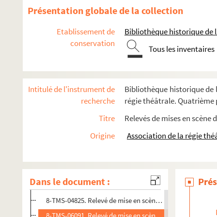
Jean Vauthier. Le personnage combattant ou Fortissimo : p
Présentation globale de la collection
André de Lorde, Pierre Chaine. Les pervertis : drame en 2 a
Etablissement de
Bibliothèque historique de la
Henri Lavedan. Pétard : pièce en 3 actes. 1914
conservation
Alfred Machard. Le petit aiglon : conte héroï-comique en 3
Tous les inventaires
Claude-André Puget. Un petit ange de rien du tout : pièce e
Erskine Caldwell. Le petit arpent du Bon Dieu : pièce en 3 a
Intitulé de l'instrument de
Bibliothèque historique de l
Tristan Bernard. Le petit café : comédie en 3 actes. 1911
recherche
régie théâtrale. Quatrième p
Maurice Vaucaire. Petit chagrin : comédie en 3 actes. 1899
Titre
Relevés de mises en scène d
Henry Meilhac et Ludovic Halévy. Le petit hôtel : comédie e
Origine
Association de la régie thé
William Busnach. Le petit Jacques : drame en 9 tableaux. 
Jacques Lemaire, Frances Burnett, Joseph J. Schumann. Le 
Henri Crisafulli, Victor Bernard. Le petit Ludovic : comédie en
Dans le document :
Prés
8-TMS-01896 (RES). Relevé de mise en scène. 1
8-TMS-04825. Relevé de mise en scène. 2
8-TMS-06091. Relevé de mise en scène. 3