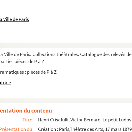
ièce en 2 parties. 1956
ctes. 1920
 Ville de Paris
 actes et 4 images d'Épinal. 1929
n 3 actes. 1940
ctes. 1956
a Ville de Paris. Collections théâtrales. Catalogue des relevés de
artie : pièces de P à Z
ramatiques : pièces de P à Z
n 1 acte. 1879
âtrale
1881
petit lord : comédie en 3 actes. 1895
 3 actes. 1879
entation du contenu
Titre
Henri Crisafulli, Victor Bernard. Le petit Ludov
Présentation du
Création : Paris,Théâtre des Arts, 17 mars 1879