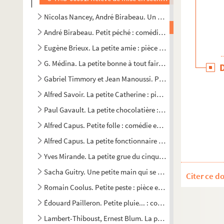
Nicolas Nancey, André Birabeau. Un petit nez retroussé : c
André Birabeau. Petit péché : comédie en 3 actes. 1926
Eugène Brieux. La petite amie : pièce en 4 actes, en prose.
G. Médina. La petite bonne à tout faire ou Moulinard marie s
Gabriel Timmory et Jean Manoussi. Petite bonne sérieuse :
Alfred Savoir. La petite Catherine : pièce en 2 actes et 6 ta
Paul Gavault. La petite chocolatière : comédie en 4 actes. 
Alfred Capus. Petite folle : comédie en 3 actes. 1897
Alfred Capus. La petite fonctionnaire : comédie en 3 actes.
Yves Mirande. La petite grue du cinquième : comédie en 3 a
Sacha Guitry. Une petite main qui se place : Comédie en 3 
Citer ce d
Romain Coolus. Petite peste : pièce en 3 actes. 1905
Édouard Pailleron. Petite pluie... : comédie en 1 acte. 1875
Lambert-Thiboust, Ernest Blum. La petite Pologne : drame 