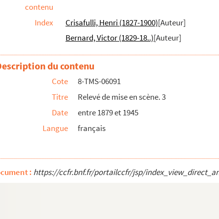
contenu
omédie-vaudeville en 4 actes. 1924
Index
Crisafulli, Henri (1827-1900)
[Auteur]
Bernard, Victor (1829-18..)
[Auteur]
 1902
a fille : vaudeville en 3 actes. 1931
Description du contenu
 comédie en 1 acte. 1904
Cote
8-TMS-06091
bleaux. 1930
Titre
Relevé de mise en scène. 3
1909
Date
entre 1879 et 1945
Langue
français
 1901
ctes. 1927
actes et 1 épilogue. 1922
ocument :
https://ccfr.bnf.fr/portailccfr/jsp/index_view_dire
en 5 actes. 1860