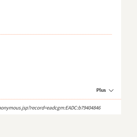
Plus
ct_anonymous.jsp?record=eadcgm:EADC:b79404846