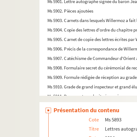
Ms 5901. Lettre autographe signée du baron Je
Ms 5902. Pièces ajoutées
Ms 5903. Carnets dans lesquels Willermoz a fait la
Ms 5904. Copie des lettres d'ordre du chapitre 
Ms 5905. Carnet de copie des lettres écrites par
Ms 5906. Précis de la correspondance de Willermo
Ms 5907. Catéchisme de Commandeur d'Orient a
Ms 5908. Formulaire secret du cérémonial de rec
Ms 5909. Formule rédigée de réception au grade
Ms 5910. Grade de grand inspecteur et grand él
Ms 5911. Documents sur le rite écossais
Ms 5912. Réception des élus suprêmes
Présentation du contenu
Ms 5913. Troisième protocole des conférences d
Cote
Ms 5893
Ms 5914. Protocole des assemblées des G.G. PP.
Titre
Lettres autogr
Ms 5915. Régime rectifié