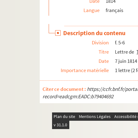
Date
1814
Ms 5916. Engagement préliminaire pour l'admissio
Langue
français
Ms 5917. Projet de Règlements généraux pour l'a
Ms 5918. Statuts et règlements de la maçonnerie
Description du contenu
Ms 5918 bis. Règle maçonnique
Division
f. 5-6
Ms 5919. Rituels de grades maçonniques
Titre
Lettre de
Ms 5920. Rituels pour la réception des écuyer
Date
7 juin 1814
Ms 5921. Rituels de réception aux grades d'app
Importance matérielle
1 lettre (2 
Ms 5922. Rituels des grades d'apprentis, de 
Ms 5923. Rituel pour la réception des écuyers nov
Citer ce document :
https://ccfr.bnf.fr/por
Ms 5924. Rituels pour les cérémonies et vesti
record=eadcgm:EADC:b79404692
Mss 5925-5937. Recueil factice de 13 pièces
er
Ms 5938. Réception de 1
grade d'apprentis
Plan du site
Mentions Légales
Accessibilit
Ms 5939. Stricte Observance : règle, statuts, r
v 31.1.0
Ms 5940. Recueil de pièces diverses